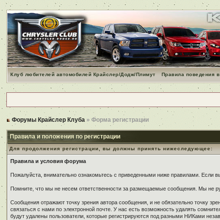
Клуб любителей автомобилей Крайслер/Додж/Плимут
Правила поведения в
Форумы Крайслер Клуба
» Форма регистрации
Правила и положения по регистрации
Для продолжения регистрации, вы должны принять нижеследующее:
Правила и условия форума
Пожалуйста, внимательно ознакомьтесь с приведенными ниже правилами. Если вы 
Помните, что мы не несем ответственности за размещаемые сообщения. Мы не ру
Сообщения отражают точку зрения автора сообщения, и не обязательно точку зр
связаться с нами по электронной почте. У нас есть возможность удалять сомнит
будут удалены пользователи, которые регистрируются под разными НИКами незави