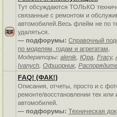
Тут обсуждаются ТОЛЬКО технич
связанные с ремонтом и обслуж
автомобилей.Весь флейм не по т
удаляться.
— подфорумы:
Справочный по
по моделям, годам и агрегатам
,
Модераторы:
alenik
,
Юра
,
Fracy
,
Ivanych
,
Офшорник
,
Распорядит
FAQ! (ФАК!)
Описания, отчеты, просто и c фо
ремонте/восстановлении тех или 
автомобилей.
— подфорумы:
Техническая до