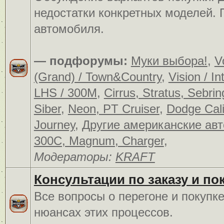
недостатки конкретных моделей.
автомобиля.
— подфорумы:
Муки выбора!
,
V
(Grand) / Town&Country
,
Vision / In
LHS / 300M
,
Cirrus, Stratus, Sebrin
Siber
,
Neon, PT Cruiser
,
Dodge Cali
Journey
,
Другие американские ав
300C, Magnum, Charger
,
Модераторы:
KRAFT
Консультации по заказу и по
Все вопросы о перегоне и покупк
нюансах этих процессов.