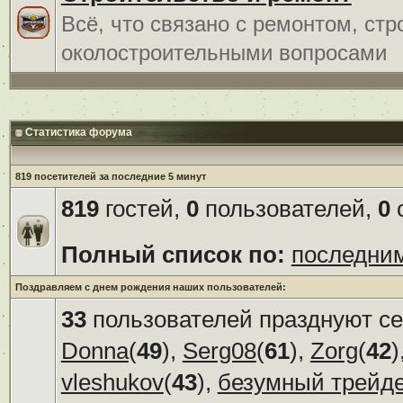
Всё, что связано с ремонтом, ст
околостроительными вопросами
Статистика форума
819 посетителей за последние 5 минут
819
гостей,
0
пользователей,
0
с
Полный список по:
последни
Поздравляем с днем рождения наших пользователей:
33
пользователей празднуют се
Donna
(
49
),
Serg08
(
61
),
Zorg
(
42
)
vleshukov
(
43
),
безумный трейд