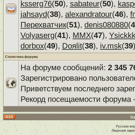
ksserg76
(
50
),
sabateur
(
50
),
kasp
jahsayd
(
38
),
alexandratour
(
46
),
f
Перехватчик
(
51
),
denis080880
(
4
Volyaserg
(
41
),
ММХ
(
47
),
Ysickk
dorbox
(
49
),
Doяlit
(
38
),
iv.msk
(
39
Статистика форума
На форуме сообщений:
2 345 7
Зарегистрировано пользовател
Приветствуем последнего заре
Рекорд посещаемости форума
Те
Русская ве
Лицензия заре