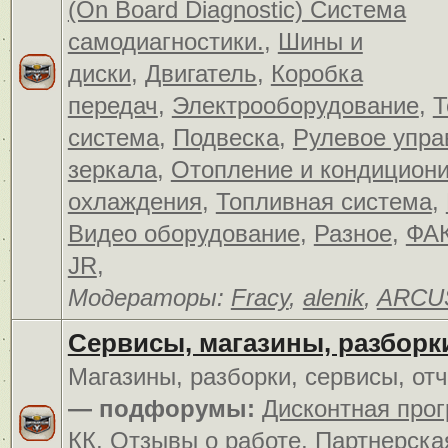
(On Board Diagnostic) Система
самодиагностики.
,
Шины и
диски
,
Двигатель
,
Коробка
передач
,
Электрооборудование
,
Т
система
,
Подвеска
,
Рулевое упра
зеркала
,
Отопление и кондицион
охлаждения
,
Топливная система
,
Видео оборудование
,
Разное
,
ФАК
JR
,
Модераторы:
Fracy
,
alenik
,
ARCU
Сервисы, магазины, разборк
Магазины, разборки, сервисы, от
— подфорумы:
Дисконтная про
КК
,
Отзывы о работе
,
Партнерска