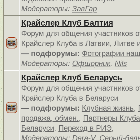
Модераторы:
ЗавГар
Крайслер Клуб Балтия
Форум для общения участников о
Крайслер Клуба в Латвии, Литве 
— подфорумы:
Фотографии наш
Модераторы:
Офшорник
,
Nils
Крайслер Клуб Беларусь
Форум для общения участников о
Крайслер Клуба в Беларуси
— подфорумы:
Клубная жизнь
,
продажа, обмен.
,
Партнеры Клуба
Беларуси
,
Переход в РИЭ
,
Модераторы:
Dera-V
,
Серый-бел