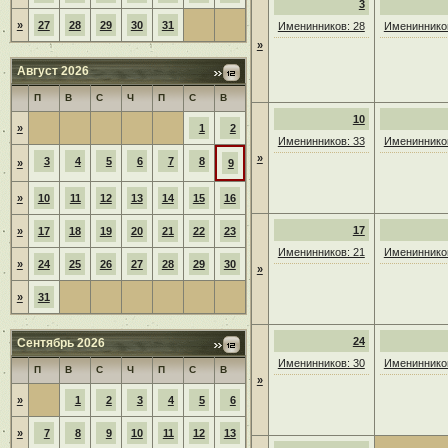
3
»
27
28
29
30
31
Именинников: 28
Именинников
»
Август 2026
П
В
С
Ч
П
С
В
10
»
1
2
Именинников: 33
Именинников
»
3
4
5
6
7
8
»
9
»
10
11
12
13
14
15
16
17
»
17
18
19
20
21
22
23
Именинников: 21
Именинников
»
24
25
26
27
28
29
30
»
»
31
24
Сентябрь 2026
Именинников: 30
Именинников
П
В
С
Ч
П
С
В
»
»
1
2
3
4
5
6
»
7
8
9
10
11
12
13