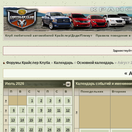
Клуб любителей автомобилей Крайслер/Додж/Плимут
Правила поведения в
Здравствуйт
Форумы Крайслер Клуба
»
Календарь
»
Основной календарь
» Август 
«
А
Июль 2026
Календарь событий и именинни
П
В
С
Ч
П
С
В
Понедельник
Вторник
»
1
2
3
4
5
»
6
7
8
9
10
11
12
»
»
13
14
15
16
17
18
19
»
20
21
22
23
24
25
26