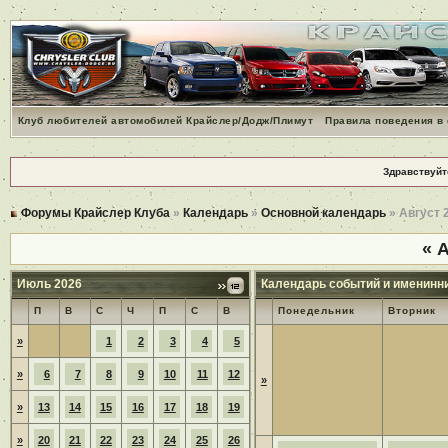
Клуб любителей автомобилей Крайслер/Додж/Плимут
Правила поведения в
Здравствуйт
Форумы Крайслер Клуба
»
Календарь
»
Основной календарь
» Август 
«
А
Июль 2026
Календарь событий и именинн
П
В
С
Ч
П
С
В
Понедельник
Вторник
»
1
2
3
4
5
»
6
7
8
9
10
11
12
»
»
13
14
15
16
17
18
19
»
20
21
22
23
24
25
26