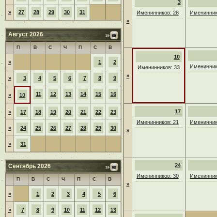
3
»
27
28
29
30
31
Именинников: 28
Именинник
»
Август 2026
П
В
С
Ч
П
С
В
10
»
1
2
Именинник
Именинников: 33
»
»
3
4
5
6
7
8
9
11
12
13
14
15
16
»
10
17
»
17
18
19
20
21
22
23
Именинников: 21
Именинник
»
24
25
26
27
28
29
30
»
»
31
24
Сентябрь 2026
Именинников: 30
Именинник
П
В
С
Ч
П
С
В
»
»
1
2
3
4
5
6
»
7
8
9
10
11
12
13