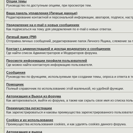
Опции темы
Руководство по доступным опциям, при просмотре тем.
Ваша панель управления (Личные данные)
Редактирование контактной и персональной информации, аватаров, подписи, нас
Уведомление на e-mail о новых сообщениях
Как подписаться на тему для уведомления по e-mail о новых ответах.
Личный ящик (PM)
Отправка личных сообщений, редактирование папок Личного Ящика, слежение за
Контакт с администрацией и доклад модератору о сообщениях
Где найти список Администраторов и Модераторов форума.
Просмотр информации профиля пользователей
Где можно найти контактную информацию пользователя.
Сообщения
Руководство по функциям, используемым при создании темы, опроса и ответа в т
Помощник
Полный справочник по использованию этой маленькой, но удобной функции.
Авторизация и Выход из форума
Как авторизоваться, выйти из форума, а также как скрыть свое имя из списка по
Преимущества регистрации
Как зарегистрироваться и каковы преимущества зарегистрированного пользовател
Cookies и их использование
Преимущества использования cookies, и как удалять cookies данного форума.
Авторизация и выход