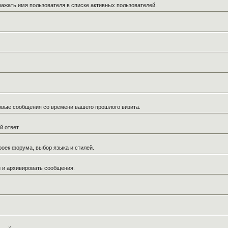
ражать имя пользователя в списке активных пользователей.
новые сообщения со времени вашего прошлого визита.
й ответ.
роек форума, выбор языка и стилей.
й и архивировать сообщения.