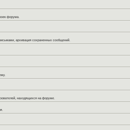
троек форума.
 письмами, архивация сохраненных сообщений.
ему.
льзователей, находящихся на форуме.
я.