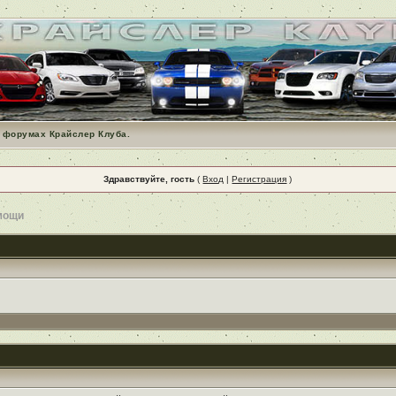
 форумах Крайслер Клуба.
Здравствуйте, гость
(
Вход
|
Регистрация
)
мощи