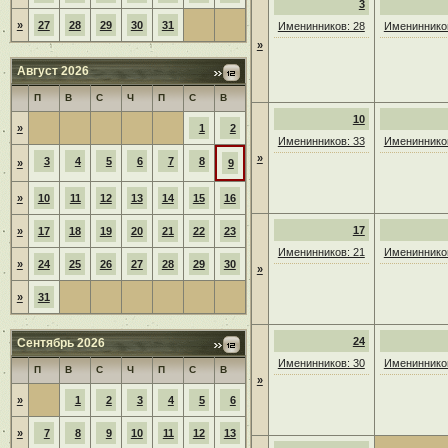
3
»
27
28
29
30
31
Именинников: 28
Именинников
»
Август 2026
П
В
С
Ч
П
С
В
10
»
1
2
Именинников: 33
Именинников
»
3
4
5
6
7
8
»
9
»
10
11
12
13
14
15
16
17
»
17
18
19
20
21
22
23
Именинников: 21
Именинников
»
24
25
26
27
28
29
30
»
»
31
24
Сентябрь 2026
Именинников: 30
Именинников
П
В
С
Ч
П
С
В
»
»
1
2
3
4
5
6
»
7
8
9
10
11
12
13