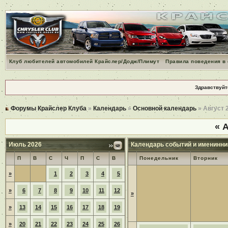
Клуб любителей автомобилей Крайслер/Додж/Плимут
Правила поведения в
Здравствуйт
Форумы Крайслер Клуба
»
Календарь
»
Основной календарь
» Август 
«
А
Июль 2026
Календарь событий и именинни
П
В
С
Ч
П
С
В
Понедельник
Вторник
»
1
2
3
4
5
»
6
7
8
9
10
11
12
»
»
13
14
15
16
17
18
19
»
20
21
22
23
24
25
26