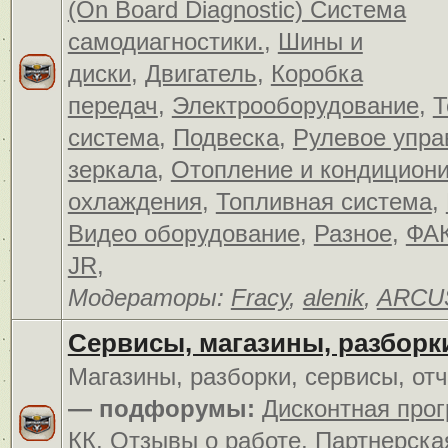
(On Board Diagnostic) Система
самодиагностики.
,
Шины и
диски
,
Двигатель
,
Коробка
передач
,
Электрооборудование
,
Т
система
,
Подвеска
,
Рулевое упра
зеркала
,
Отопление и кондицион
охлаждения
,
Топливная система
,
Видео оборудование
,
Разное
,
ФАК
JR
,
Модераторы:
Fracy
,
alenik
,
ARCU
Сервисы, магазины, разборк
Магазины, разборки, сервисы, от
— подфорумы:
Дисконтная про
КК
,
Отзывы о работе
,
Партнерска