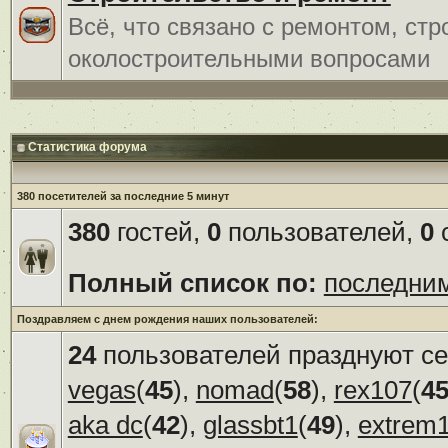
Всё, что связано с ремонтом, ст
околостроительными вопросами
Статистика форума
380 посетителей за последние 5 минут
380
гостей,
0
пользователей,
0
с
Полный список по:
последни
Поздравляем с днем рождения наших пользователей:
24
пользователей празднуют се
vegas
(
45
),
nomad
(
58
),
rex107
(
4
aka dc
(
42
),
glassbt1
(
49
),
extrem