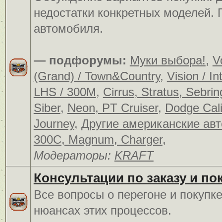
недостатки конкретных моделей.
автомобиля.
— подфорумы:
Муки выбора!
,
V
(Grand) / Town&Country
,
Vision / In
LHS / 300M
,
Cirrus, Stratus, Sebrin
Siber
,
Neon, PT Cruiser
,
Dodge Cali
Journey
,
Другие американские ав
300C, Magnum, Charger
,
Модераторы:
KRAFT
Консультации по заказу и по
Все вопросы о перегоне и покупк
нюансах этих процессов.