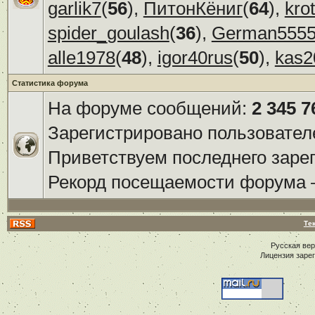
garlik7
(
56
),
ПитонКёниг
(
64
),
kro
spider_goulash
(
36
),
German555
alle1978
(
48
),
igor40rus
(
50
),
kas2
Статистика форума
На форуме сообщений:
2 345 7
Зарегистрировано пользовател
Приветствуем последнего заре
Рекорд посещаемости форума
Те
Русская ве
Лицензия заре