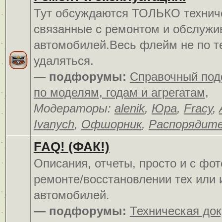
Тут обсуждаются ТОЛЬКО технич
связанные с ремонтом и обслуж
автомобилей.Весь флейм не по т
удаляться.
— подфорумы:
Справочный по
по моделям, годам и агрегатам
,
Модераторы:
alenik
,
Юра
,
Fracy
,
Ivanych
,
Офшорник
,
Распорядит
FAQ! (ФАК!)
Описания, отчеты, просто и c фо
ремонте/восстановлении тех или 
автомобилей.
— подфорумы:
Техническая до