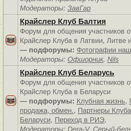
Модераторы:
ЗавГар
Крайслер Клуб Балтия
Форум для общения участников о
Крайслер Клуба в Латвии, Литве 
— подфорумы:
Фотографии наш
Модераторы:
Офшорник
,
Nils
Крайслер Клуб Беларусь
Форум для общения участников о
Крайслер Клуба в Беларуси
— подфорумы:
Клубная жизнь
,
продажа, обмен.
,
Партнеры Клуба
Беларуси
,
Переход в РИЭ
,
Модераторы:
Dera-V
,
Серый-бел