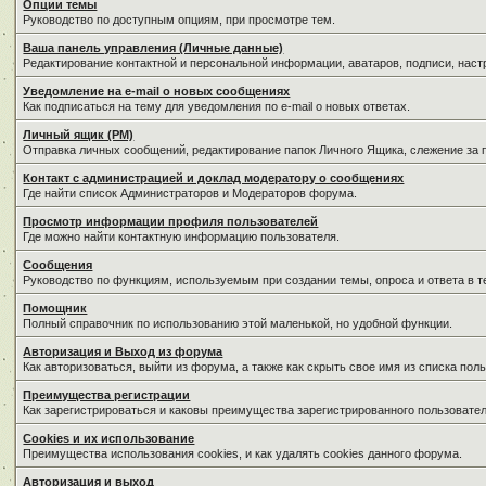
Опции темы
Руководство по доступным опциям, при просмотре тем.
Ваша панель управления (Личные данные)
Редактирование контактной и персональной информации, аватаров, подписи, нас
Уведомление на e-mail о новых сообщениях
Как подписаться на тему для уведомления по e-mail о новых ответах.
Личный ящик (PM)
Отправка личных сообщений, редактирование папок Личного Ящика, слежение за
Контакт с администрацией и доклад модератору о сообщениях
Где найти список Администраторов и Модераторов форума.
Просмотр информации профиля пользователей
Где можно найти контактную информацию пользователя.
Сообщения
Руководство по функциям, используемым при создании темы, опроса и ответа в т
Помощник
Полный справочник по использованию этой маленькой, но удобной функции.
Авторизация и Выход из форума
Как авторизоваться, выйти из форума, а также как скрыть свое имя из списка по
Преимущества регистрации
Как зарегистрироваться и каковы преимущества зарегистрированного пользовател
Cookies и их использование
Преимущества использования cookies, и как удалять cookies данного форума.
Авторизация и выход