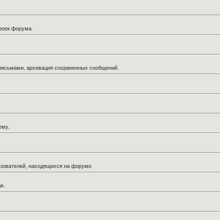
троек форума.
 письмами, архивация сохраненных сообщений.
ему.
льзователей, находящихся на форуме.
я.