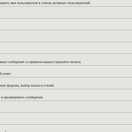
ражать имя пользователя в списке активных пользователей.
новые сообщения со времени вашего прошлого визита.
й ответ.
роек форума, выбор языка и стилей.
й и архивировать сообщения.