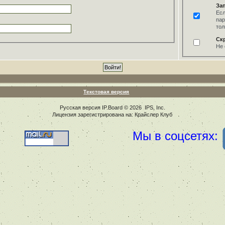
За
Есл
пар
тол
Ск
Не 
Текстовая версия
Русская версия
IP.Board
© 2026
IPS, Inc
.
Лицензия зарегистрирована на: Крайслер Клуб
Мы в соцсетях: