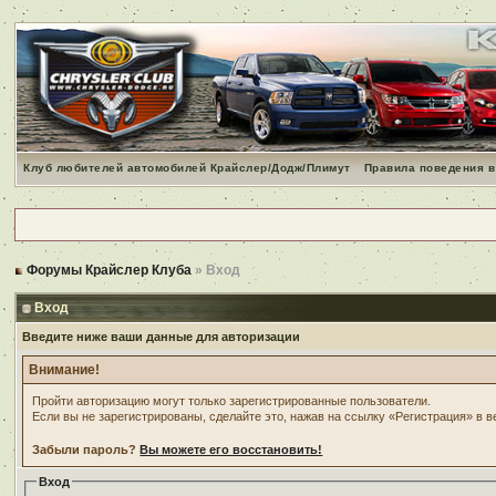
Клуб любителей автомобилей Крайслер/Додж/Плимут
Правила поведения в
Форумы Крайслер Клуба
» Вход
Вход
Введите ниже ваши данные для авторизации
Внимание!
Пройти авторизацию могут только зарегистрированные пользователи.
Если вы не зарегистрированы, сделайте это, нажав на ссылку «Регистрация» в 
Забыли пароль?
Вы можете его восстановить!
Вход