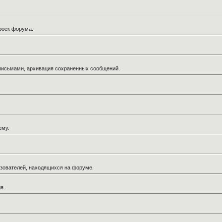
троек форума.
 письмами, архивация сохраненных сообщений.
ему.
льзователей, находящихся на форуме.
я.