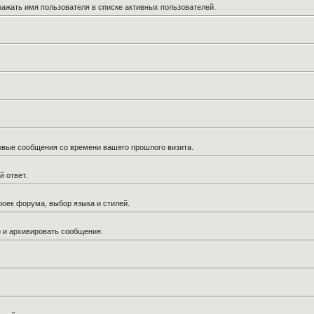
ражать имя пользователя в списке активных пользователей.
новые сообщения со времени вашего прошлого визита.
й ответ.
роек форума, выбор языка и стилей.
й и архивировать сообщения.