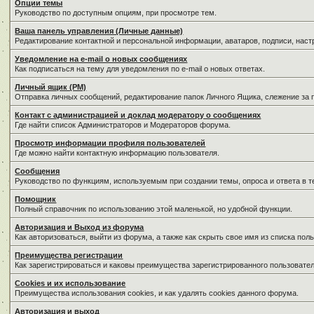
Опции темы
Руководство по доступным опциям, при просмотре тем.
Ваша панель управления (Личные данные)
Редактирование контактной и персональной информации, аватаров, подписи, нас
Уведомление на e-mail о новых сообщениях
Как подписаться на тему для уведомления по e-mail о новых ответах.
Личный ящик (PM)
Отправка личных сообщений, редактирование папок Личного Ящика, слежение за
Контакт с администрацией и доклад модератору о сообщениях
Где найти список Администраторов и Модераторов форума.
Просмотр информации профиля пользователей
Где можно найти контактную информацию пользователя.
Сообщения
Руководство по функциям, используемым при создании темы, опроса и ответа в т
Помощник
Полный справочник по использованию этой маленькой, но удобной функции.
Авторизация и Выход из форума
Как авторизоваться, выйти из форума, а также как скрыть свое имя из списка по
Преимущества регистрации
Как зарегистрироваться и каковы преимущества зарегистрированного пользовател
Cookies и их использование
Преимущества использования cookies, и как удалять cookies данного форума.
Авторизация и выход