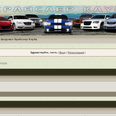
 форумах Крайслер Клуба.
Здравствуйте, гость
(
Вход
|
Регистрация
)
мощи