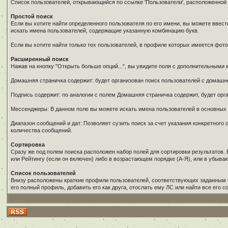
Список пользователей, открывающийся по ссылке 'Пользователи', расположенной
Простой поиск
Если вы хотите найти определенного пользователя по его имени, вы можете ввест
искать имена пользователей, содержащие указанную комбинацию букв.
Если вы хотите найти только тех пользователей, в профиле которых имеется фото
Расширенный поиск
Нажав на кнопку "Открыть больше опций...", вы увидите поля с дополнительными 
Домашняя страничка содержит: будет организован поиск пользователей с домаш
Подпись содержит: по аналогии с полем Домашняя страничка содержит, будет орг
Мессенджеры: В данном поле вы можете искать имена пользователей в основны
Диапазон сообщений и дат: Позволяет сузить поиск за счет указания конкретног
количества сообщений.
Сортировка
Сразу же под полем поиска расположен набор полей для сортировки результатов.
или Рейтингу (если он включен) либо в возрастающем порядке (А-Я), или в убыв
Список пользователей
Внизу расположены краткие профили пользователей, соответствующих заданным в
его полный профиль, добавить его как друга, отослать ему ЛС или найти все его 