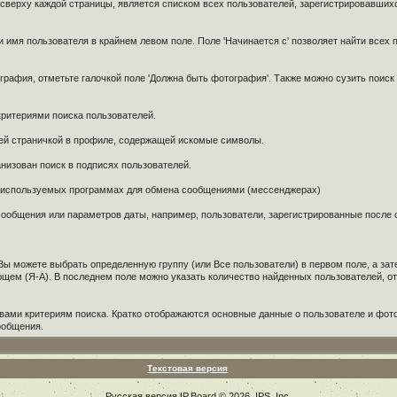
 сверху каждой страницы, является списком всех пользователей, зарегистрировавших
и имя пользователя в крайнем левом поле. Поле 'Начинается с' позволяет найти всех 
графия, отметьте галочкой поле 'Должна быть фотография'. Также можно сузить поиск 
критериями поиска пользователей.
ней страничкой в профиле, содержащей искомые символы.
анизован поиск в подписях пользователей.
х используемых программах для обмена сообщениями (мессенджерах)
о сообщения или параметров даты, например, пользователи, зарегистрированные после
 Вы можете выбрать определенную группу (или Все пользователи) в первом поле, а за
ающем (Я-А). В последнем поле можно указать количество найденных пользователей, о
ами критериям поиска. Кратко отображаются основные данные о пользователе и фото,
сообщения.
Текстовая версия
Русская версия
IP.Board
© 2026
IPS, Inc
.