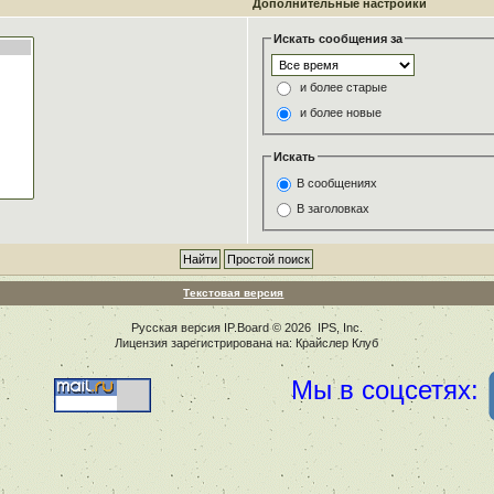
Дополнительные настройки
Искать сообщения за
и более старые
и более новые
Искать
В сообщениях
В заголовках
Текстовая версия
Русская версия
IP.Board
© 2026
IPS, Inc
.
Лицензия зарегистрирована на: Крайслер Клуб
Мы в соцсетях: