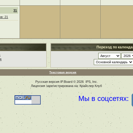
31
в: 21
Переход по календ
ц
я
Текстовая версия
Русская версия
IP.Board
© 2026
IPS, Inc
.
Лицензия зарегистрирована на: Крайслер Клуб
Мы в соцсетях: