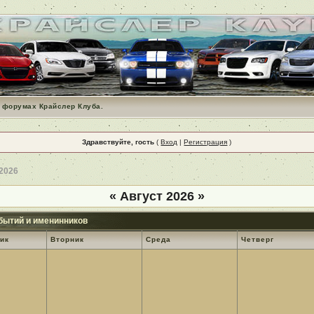
 форумах Крайслер Клуба.
Здравствуйте, гость
(
Вход
|
Регистрация
)
 2026
«
Август 2026
»
бытий и именинников
ик
Вторник
Среда
Четверг