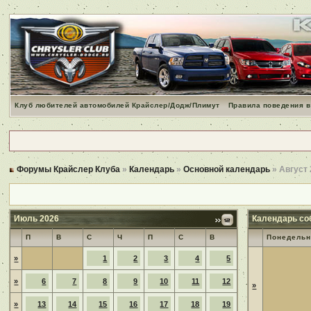
Клуб любителей автомобилей Крайслер/Додж/Плимут
Правила поведения в
Форумы Крайслер Клуба
»
Календарь
»
Основной календарь
» Август
Июль 2026
Календарь со
П
В
С
Ч
П
С
В
Понедельн
»
1
2
3
4
5
»
6
7
8
9
10
11
12
»
»
13
14
15
16
17
18
19