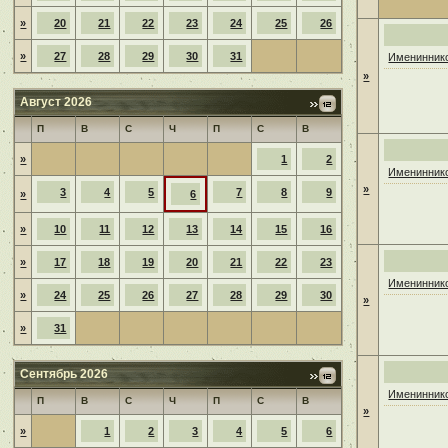
»
20
21
22
23
24
25
26
»
27
28
29
30
31
Имениннико
»
Август 2026
П
В
С
Ч
П
С
В
»
1
2
Имениннико
»
3
4
5
7
8
9
»
6
»
10
11
12
13
14
15
16
»
17
18
19
20
21
22
23
Имениннико
»
24
25
26
27
28
29
30
»
»
31
Сентябрь 2026
Имениннико
П
В
С
Ч
П
С
В
»
»
1
2
3
4
5
6