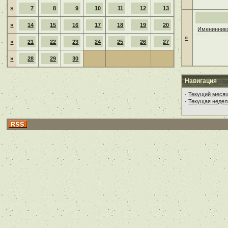
»
7
8
9
10
11
12
13
»
14
15
16
17
18
19
20
Имениннико
»
»
21
22
23
24
25
26
27
»
28
29
30
Навигация
·
Текущий меся
·
Текущая недел