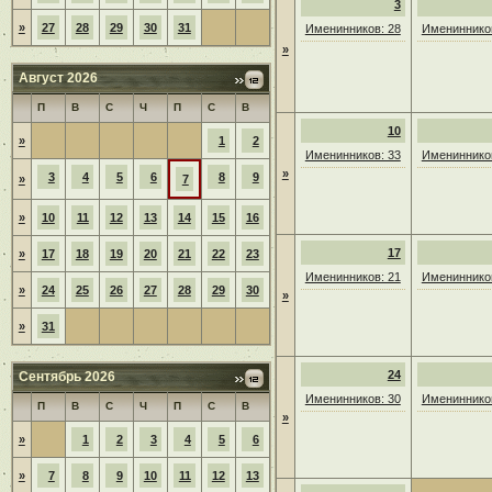
3
»
27
28
29
30
31
Именинников: 28
Именинников
»
Август 2026
П
В
С
Ч
П
С
В
10
»
1
2
Именинников: 33
Именинников
»
3
4
5
6
8
9
»
7
»
10
11
12
13
14
15
16
17
»
17
18
19
20
21
22
23
Именинников: 21
Именинников
»
24
25
26
27
28
29
30
»
»
31
24
Сентябрь 2026
Именинников: 30
Именинников
П
В
С
Ч
П
С
В
»
»
1
2
3
4
5
6
»
7
8
9
10
11
12
13