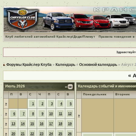
Клуб любителей автомобилей Крайслер/Додж/Плимут
Правила поведения в
Здравствуйт
Форумы Крайслер Клуба
»
Календарь
»
Основной календарь
» Август 
«
А
Июль 2026
Календарь событий и именинни
П
В
С
Ч
П
С
В
Понедельник
Вторник
»
1
2
3
4
5
»
6
7
8
9
10
11
12
»
»
13
14
15
16
17
18
19
»
20
21
22
23
24
25
26