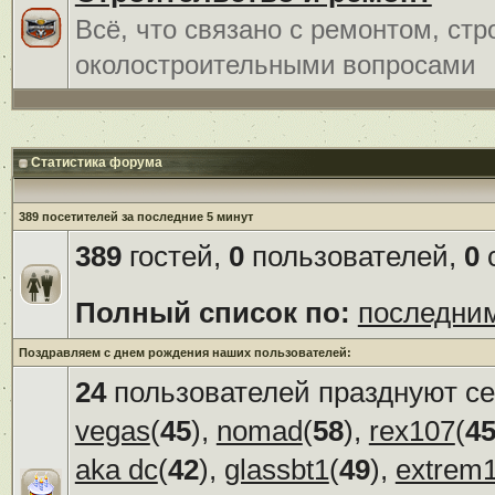
Всё, что связано с ремонтом, ст
околостроительными вопросами
Статистика форума
389 посетителей за последние 5 минут
389
гостей,
0
пользователей,
0
с
Полный список по:
последни
Поздравляем с днем рождения наших пользователей:
24
пользователей празднуют се
vegas
(
45
),
nomad
(
58
),
rex107
(
4
aka dc
(
42
),
glassbt1
(
49
),
extrem