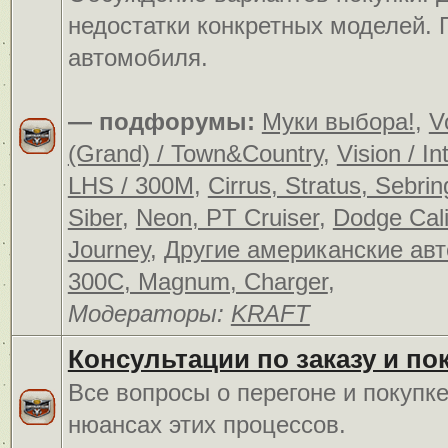
недостатки конкретных моделей.
автомобиля.
— подфорумы:
Муки выбора!
,
V
(Grand) / Town&Country
,
Vision / In
LHS / 300M
,
Cirrus, Stratus, Sebrin
Siber
,
Neon, PT Cruiser
,
Dodge Cali
Journey
,
Другие американские ав
300C, Magnum, Charger
,
Модераторы:
KRAFT
Консультации по заказу и по
Все вопросы о перегоне и покупк
нюансах этих процессов.