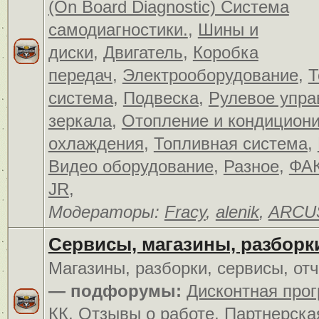
(On Board Diagnostic) Система
самодиагностики.
,
Шины и
диски
,
Двигатель
,
Коробка
передач
,
Электрооборудование
,
Т
система
,
Подвеска
,
Рулевое упра
зеркала
,
Отопление и кондицион
охлаждения
,
Топливная система
,
Видео оборудование
,
Разное
,
ФАК
JR
,
Модераторы:
Fracy
,
alenik
,
ARCU
Сервисы, магазины, разборк
Магазины, разборки, сервисы, от
— подфорумы:
Дисконтная про
КК
,
Отзывы о работе
,
Партнерска