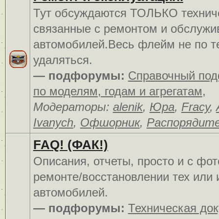
Тут обсуждаются ТОЛЬКО технич
связанные с ремонтом и обслуж
автомобилей.Весь флейм не по т
удаляться.
— подфорумы:
Справочный по
по моделям, годам и агрегатам
,
Модераторы:
alenik
,
Юра
,
Fracy
,
Ivanych
,
Офшорник
,
Распорядит
FAQ! (ФАК!)
Описания, отчеты, просто и c фо
ремонте/восстановлении тех или 
автомобилей.
— подфорумы:
Техническая до