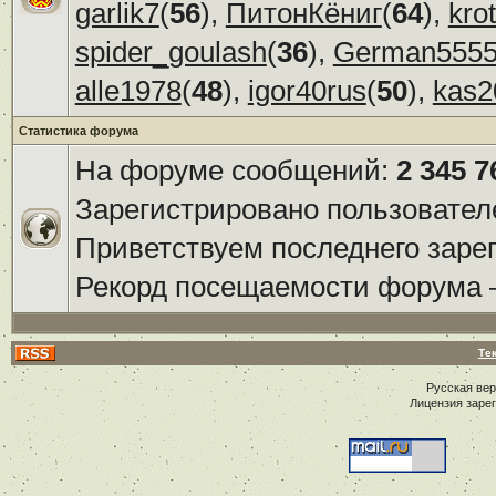
garlik7
(
56
),
ПитонКёниг
(
64
),
kro
spider_goulash
(
36
),
German555
alle1978
(
48
),
igor40rus
(
50
),
kas2
Статистика форума
На форуме сообщений:
2 345 7
Зарегистрировано пользовател
Приветствуем последнего заре
Рекорд посещаемости форума
Те
Русская ве
Лицензия заре