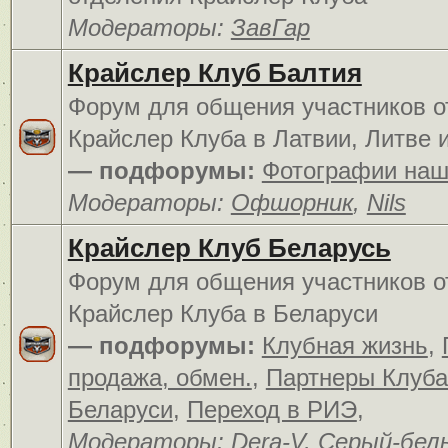
Модераторы:
ЗавГар
Крайслер Клуб Балтия
Форум для общения участников о
Крайслер Клуба в Латвии, Литве 
— подфорумы:
Фотографии наш
Модераторы:
Офшорник
,
Nils
Крайслер Клуб Беларусь
Форум для общения участников о
Крайслер Клуба в Беларуси
— подфорумы:
Клубная жизнь
,
продажа, обмен.
,
Партнеры Клуба
Беларуси
,
Переход в РИЭ
,
Модераторы:
Dera-V
,
Серый-бел