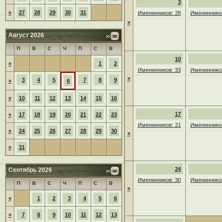
3
»
27
28
29
30
31
Именинников: 28
Именинников
»
Август 2026
П
В
С
Ч
П
С
В
10
»
1
2
Именинников: 33
Именинников
»
3
4
5
7
8
9
»
6
»
10
11
12
13
14
15
16
17
»
17
18
19
20
21
22
23
Именинников: 21
Именинников
»
24
25
26
27
28
29
30
»
»
31
24
Сентябрь 2026
Именинников: 30
Именинников
П
В
С
Ч
П
С
В
»
»
1
2
3
4
5
6
»
7
8
9
10
11
12
13