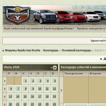
Клуб любителей автомобилей Крайслер/Додж/Плимут
Правила поведения в
Здравствуйт
Форумы Крайслер Клуба
»
Календарь
»
Основной календарь
» Август 
«
А
Июль 2026
Календарь событий и именинни
П
В
С
Ч
П
С
В
Понедельник
Вторник
»
1
2
3
4
5
»
6
7
8
9
10
11
12
»
»
13
14
15
16
17
18
19
»
20
21
22
23
24
25
26