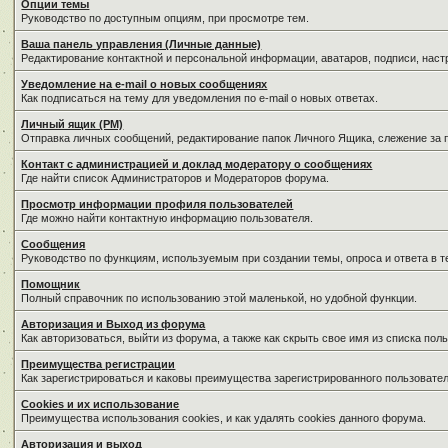
Опции темы
Руководство по доступным опциям, при просмотре тем.
Ваша панель управления (Личные данные)
Редактирование контактной и персональной информации, аватаров, подписи, нас
Уведомление на e-mail о новых сообщениях
Как подписаться на тему для уведомления по e-mail о новых ответах.
Личный ящик (PM)
Отправка личных сообщений, редактирование папок Личного Ящика, слежение за
Контакт с администрацией и доклад модератору о сообщениях
Где найти список Администраторов и Модераторов форума.
Просмотр информации профиля пользователей
Где можно найти контактную информацию пользователя.
Сообщения
Руководство по функциям, используемым при создании темы, опроса и ответа в т
Помощник
Полный справочник по использованию этой маленькой, но удобной функции.
Авторизация и Выход из форума
Как авторизоваться, выйти из форума, а также как скрыть свое имя из списка по
Преимущества регистрации
Как зарегистрироваться и каковы преимущества зарегистрированного пользовател
Cookies и их использование
Преимущества использования cookies, и как удалять cookies данного форума.
Авторизация и выход