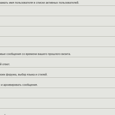
ражать имя пользователя в списке активных пользователей.
новые сообщения со времени вашего прошлого визита.
й ответ.
роек форума, выбор языка и стилей.
й и архивировать сообщения.