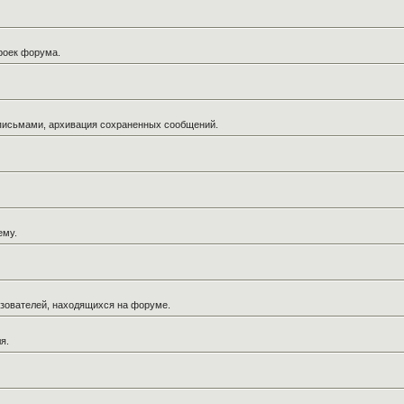
троек форума.
 письмами, архивация сохраненных сообщений.
ему.
льзователей, находящихся на форуме.
я.