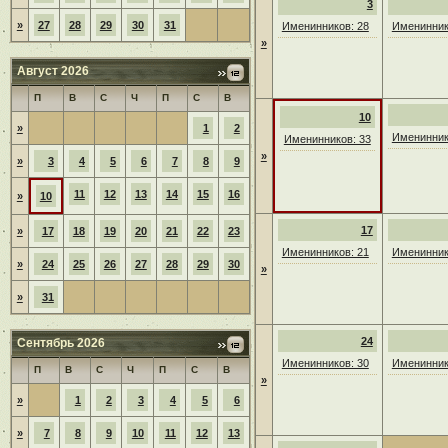
3
»
27
28
29
30
31
Именинников: 28
Именинник
»
Август 2026
П
В
С
Ч
П
С
В
10
»
1
2
Именинник
Именинников: 33
»
»
3
4
5
6
7
8
9
11
12
13
14
15
16
»
10
17
»
17
18
19
20
21
22
23
Именинников: 21
Именинник
»
24
25
26
27
28
29
30
»
»
31
24
Сентябрь 2026
Именинников: 30
Именинник
П
В
С
Ч
П
С
В
»
»
1
2
3
4
5
6
»
7
8
9
10
11
12
13