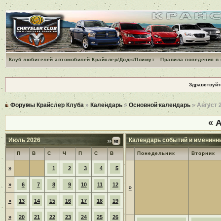
Клуб любителей автомобилей Крайслер/Додж/Плимут
Правила поведения в
Здравствуйт
Форумы Крайслер Клуба
»
Календарь
»
Основной календарь
» Август 
«
А
Июль 2026
Календарь событий и именинн
П
В
С
Ч
П
С
В
Понедельник
Вторник
»
1
2
3
4
5
»
6
7
8
9
10
11
12
»
»
13
14
15
16
17
18
19
»
20
21
22
23
24
25
26