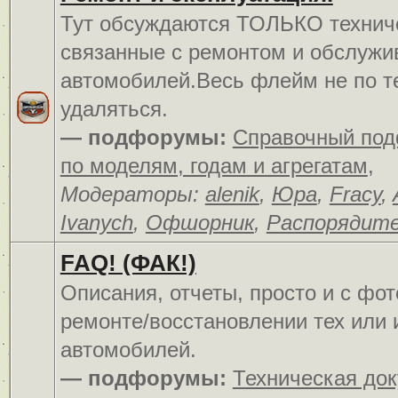
Тут обсуждаются ТОЛЬКО технич
связанные с ремонтом и обслуж
автомобилей.Весь флейм не по т
удаляться.
— подфорумы:
Справочный по
по моделям, годам и агрегатам
,
Модераторы:
alenik
,
Юра
,
Fracy
,
Ivanych
,
Офшорник
,
Распорядит
FAQ! (ФАК!)
Описания, отчеты, просто и c фо
ремонте/восстановлении тех или 
автомобилей.
— подфорумы:
Техническая до