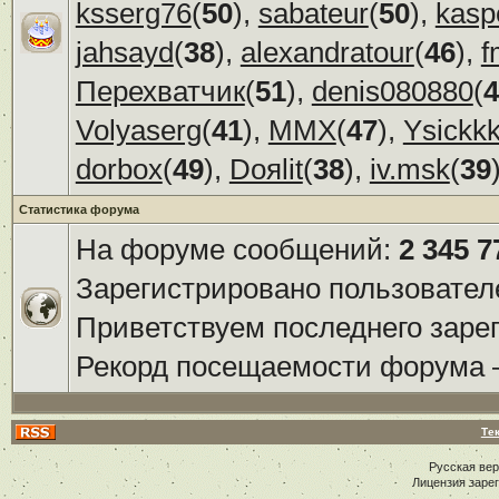
ksserg76
(
50
),
sabateur
(
50
),
kasp
jahsayd
(
38
),
alexandratour
(
46
),
f
Перехватчик
(
51
),
denis080880
(
4
Volyaserg
(
41
),
ММХ
(
47
),
Ysickk
dorbox
(
49
),
Doяlit
(
38
),
iv.msk
(
39
Статистика форума
На форуме сообщений:
2 345 7
Зарегистрировано пользовател
Приветствуем последнего заре
Рекорд посещаемости форума
Те
Русская ве
Лицензия заре