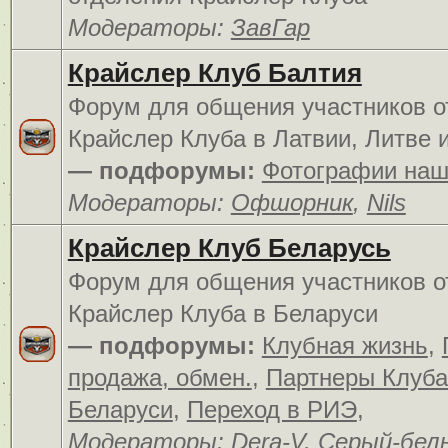
Модераторы:
ЗавГар
Крайслер Клуб Балтия
Форум для общения участников о
Крайслер Клуба в Латвии, Литве 
— подфорумы:
Фотографии наш
Модераторы:
Офшорник
,
Nils
Крайслер Клуб Беларусь
Форум для общения участников о
Крайслер Клуба в Беларуси
— подфорумы:
Клубная жизнь
,
продажа, обмен.
,
Партнеры Клуба
Беларуси
,
Переход в РИЭ
,
Модераторы:
Dera-V
,
Серый-бел