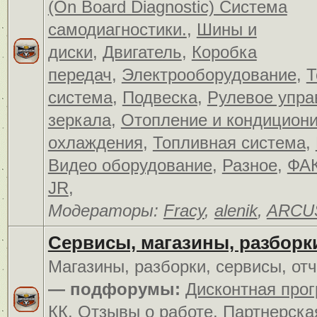
(On Board Diagnostic) Система
самодиагностики.
,
Шины и
диски
,
Двигатель
,
Коробка
передач
,
Электрооборудование
,
Т
система
,
Подвеска
,
Рулевое упра
зеркала
,
Отопление и кондицион
охлаждения
,
Топливная система
,
Видео оборудование
,
Разное
,
ФАК
JR
,
Модераторы:
Fracy
,
alenik
,
ARCU
Сервисы, магазины, разборк
Магазины, разборки, сервисы, от
— подфорумы:
Дисконтная про
КК
,
Отзывы о работе
,
Партнерска