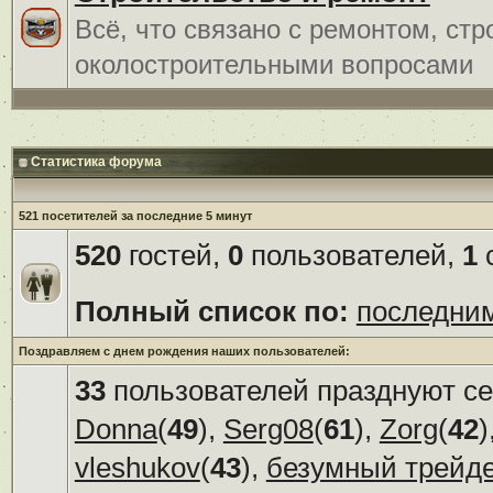
Всё, что связано с ремонтом, ст
околостроительными вопросами
Статистика форума
521 посетителей за последние 5 минут
520
гостей,
0
пользователей,
1
с
Полный список по:
последни
Поздравляем с днем рождения наших пользователей:
33
пользователей празднуют се
Donna
(
49
),
Serg08
(
61
),
Zorg
(
42
)
vleshukov
(
43
),
безумный трейд