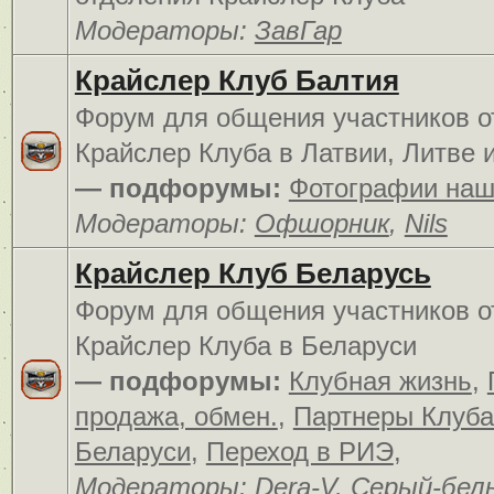
Модераторы:
ЗавГар
Крайслер Клуб Балтия
Форум для общения участников о
Крайслер Клуба в Латвии, Литве 
— подфорумы:
Фотографии наш
Модераторы:
Офшорник
,
Nils
Крайслер Клуб Беларусь
Форум для общения участников о
Крайслер Клуба в Беларуси
— подфорумы:
Клубная жизнь
,
продажа, обмен.
,
Партнеры Клуба
Беларуси
,
Переход в РИЭ
,
Модераторы:
Dera-V
,
Серый-бел