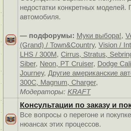
недостатки конкретных моделей.
автомобиля.
— подфорумы:
Муки выбора!
,
V
(Grand) / Town&Country
,
Vision / In
LHS / 300M
,
Cirrus, Stratus, Sebrin
Siber
,
Neon, PT Cruiser
,
Dodge Cali
Journey
,
Другие американские ав
300C, Magnum, Charger
,
Модераторы:
KRAFT
Консультации по заказу и по
Все вопросы о перегоне и покупк
нюансах этих процессов.