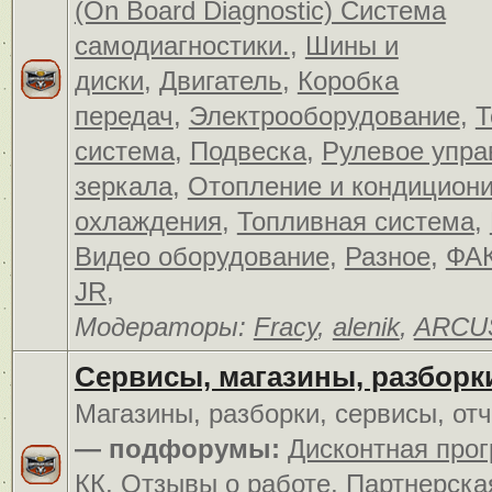
(On Board Diagnostic) Система
самодиагностики.
,
Шины и
диски
,
Двигатель
,
Коробка
передач
,
Электрооборудование
,
Т
система
,
Подвеска
,
Рулевое упра
зеркала
,
Отопление и кондицион
охлаждения
,
Топливная система
,
Видео оборудование
,
Разное
,
ФАК
JR
,
Модераторы:
Fracy
,
alenik
,
ARCU
Сервисы, магазины, разборк
Магазины, разборки, сервисы, от
— подфорумы:
Дисконтная про
КК
,
Отзывы о работе
,
Партнерска