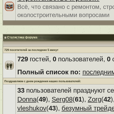
Всё, что связано с ремонтом, ст
околостроительными вопросами
Статистика форума
729 посетителей за последние 5 минут
729
гостей,
0
пользователей,
0
с
Полный список по:
последни
Поздравляем с днем рождения наших пользователей:
33
пользователей празднуют се
Donna
(
49
),
Serg08
(
61
),
Zorg
(
42
)
vleshukov
(
43
),
безумный трейд