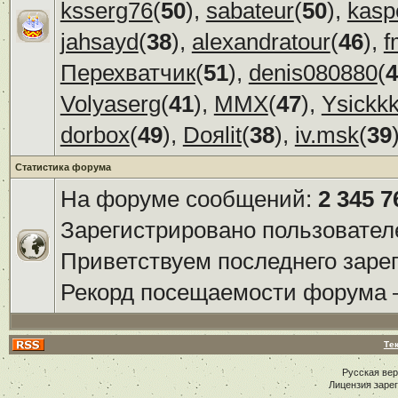
ksserg76
(
50
),
sabateur
(
50
),
kasp
jahsayd
(
38
),
alexandratour
(
46
),
f
Перехватчик
(
51
),
denis080880
(
4
Volyaserg
(
41
),
ММХ
(
47
),
Ysickk
dorbox
(
49
),
Doяlit
(
38
),
iv.msk
(
39
Статистика форума
На форуме сообщений:
2 345 7
Зарегистрировано пользовател
Приветствуем последнего заре
Рекорд посещаемости форума
Те
Русская ве
Лицензия заре