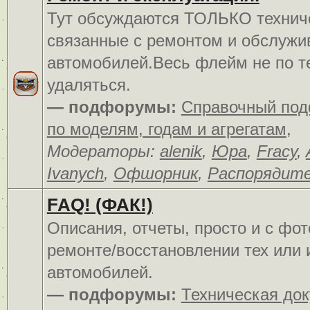
Тут обсуждаются ТОЛЬКО технич
связанные с ремонтом и обслуж
автомобилей.Весь флейм не по т
удаляться.
— подфорумы:
Справочный по
по моделям, годам и агрегатам
,
Модераторы:
alenik
,
Юра
,
Fracy
,
Ivanych
,
Офшорник
,
Распорядит
FAQ! (ФАК!)
Описания, отчеты, просто и c фо
ремонте/восстановлении тех или 
автомобилей.
— подфорумы:
Техническая до