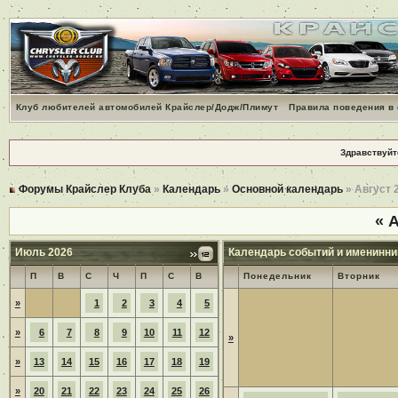
Клуб любителей автомобилей Крайслер/Додж/Плимут
Правила поведения в
Здравствуйт
Форумы Крайслер Клуба
»
Календарь
»
Основной календарь
» Август 
«
А
Июль 2026
Календарь событий и именинни
П
В
С
Ч
П
С
В
Понедельник
Вторник
»
1
2
3
4
5
»
6
7
8
9
10
11
12
»
»
13
14
15
16
17
18
19
»
20
21
22
23
24
25
26