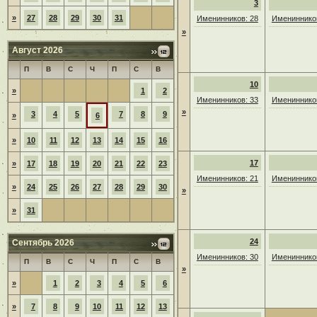
3
»
27
28
29
30
31
Именинников: 28
Именинников
»
Август 2026
П
В
С
Ч
П
С
В
10
»
1
2
Именинников: 33
Именинников
»
3
4
5
7
8
9
»
6
»
10
11
12
13
14
15
16
17
»
17
18
19
20
21
22
23
Именинников: 21
Именинников
»
24
25
26
27
28
29
30
»
»
31
24
Сентябрь 2026
Именинников: 30
Именинников
П
В
С
Ч
П
С
В
»
»
1
2
3
4
5
6
»
7
8
9
10
11
12
13