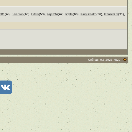
n81
(
45
),
Stishkin
(
40
),
Bifels
(
53
),
zajaz34
(
47
),
lights
(
66
),
KingStealth
(
36
),
lazare882
(
31
),
Сейчас: 6.8.2026, 6:29