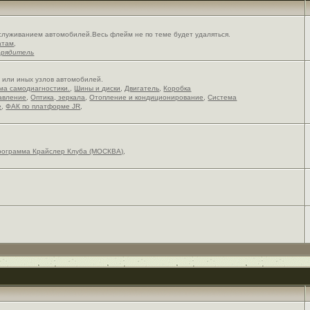
служиванием автомобилей.Весь флейм не по теме будет удаляться.
атам
,
орядитель
х или иных узлов автомобилей.
ема самодиагностики.
,
Шины и диски
,
Двигатель
,
Коробка
авление
,
Оптика, зеркала
,
Отопление и кондиционирование
,
Система
е
,
ФАК по платформе JR
,
рограмма Крайслер Клуба (МОСКВА)
,