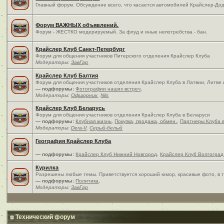
Главный форум. Обсуждение всего, что касается автомобилей Крайслер-Дод
Форум ВАЖНЫХ объявлений.
Форум - ЖЕСТКО модерируемый. За флуд и иные непотребства - бан.
Крайслер Клуб Санкт-Петербург
Форум для общения участников Питерского отделения Крайслер Клуба
Модераторы:
ЗавГар
Крайслер Клуб Балтия
Форум для общения участников отделения Крайслер Клуба в Латвии, Литве
— подфорумы:
Фотографии наших встреч
,
Модераторы:
Офшорник
,
Nils
Крайслер Клуб Беларусь
Форум для общения участников отделения Крайслер Клуба в Беларуси
— подфорумы:
Клубная жизнь
,
Покупка, продажа, обмен.
,
Партнеры Клуба 
Модераторы:
Dera-V
,
Серый-белый
География Крайслер Клуба
— подфорумы:
Крайслер Клуб Нижний Новгород
,
Крайслер Клуб Волгоград
Курилка
Разрешены любые темы. Приветствуется хороший юмор, красивые фото, в т
— подфорумы:
Политика
,
Модераторы:
ЗавГар
Технический форум