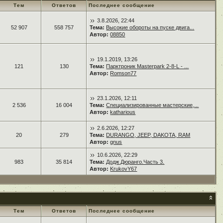
Тем
Ответов
Последнее сообщение
3.8.2026, 22:44
52 907
558 757
Тема:
Высокие обороты на пуске двига...
Автор:
08850
19.1.2019, 13:26
121
130
Тема:
Парктроник Masterpark 2-8-L - ...
Автор:
Romson77
23.1.2026, 12:11
2 536
16 004
Тема:
Специализированные мастерские,...
Автор:
katharious
2.6.2026, 12:27
20
279
Тема:
DURANGO, JEEP, DAKOTA, RAM
Автор:
gnus
10.6.2026, 22:29
983
35 814
Тема:
Додж Дюранго.Часть 3.
Автор:
KrukovY67
Тем
Ответов
Последнее сообщение