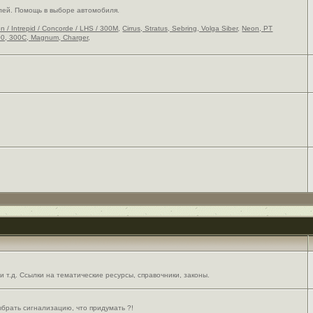
лей. Помощь в выборе автомобиля.
on / Intrepid / Concorde / LHS / 300M
,
Cirrus, Stratus, Sebring, Volga Siber
,
Neon, PT
0, 300C, Magnum, Charger
,
 т.д. Ссылки на тематические ресурсы, справочники, законы.
выбрать сигнализацию, что придумать ?!