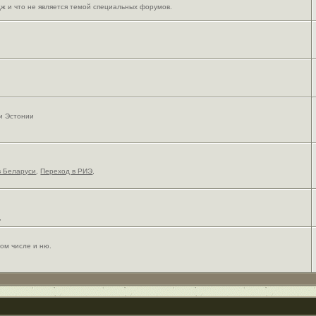
ж и что не является темой специальных форумов.
 и Эстонии
в Беларуси
,
Переход в РИЭ
,
,
ом числе и ню.