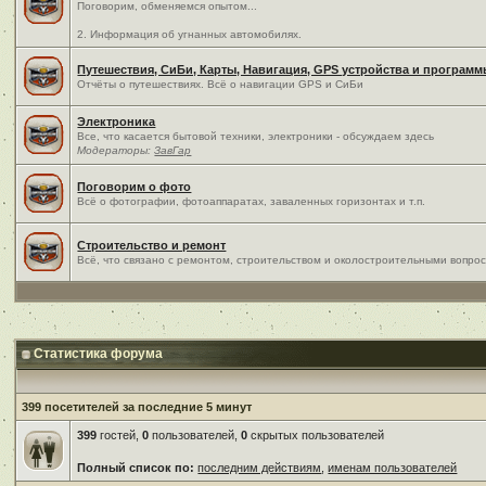
Поговорим, обменяемся опытом...
2. Информация об угнанных автомобилях.
Путешествия, СиБи, Карты, Навигация, GPS устройства и програм
Отчёты о путешествиях. Всё о навигации GPS и СиБи
Электроника
Все, что касается бытовой техники, электроники - обсуждаем здесь
Модераторы:
ЗавГар
Поговорим о фото
Всё о фотографии, фотоаппаратах, заваленных горизонтах и т.п.
Строительство и ремонт
Всё, что связано с ремонтом, строительством и околостроительными вопро
Статистика форума
399 посетителей за последние 5 минут
399
гостей,
0
пользователей,
0
скрытых пользователей
Полный список по:
последним действиям
,
именам пользователей