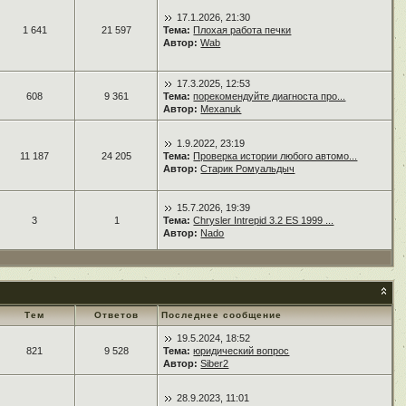
17.1.2026, 21:30
1 641
21 597
Тема:
Плохая работа печки
Автор:
Wab
17.3.2025, 12:53
608
9 361
Тема:
порекомендуйте диагноста про...
Автор:
Mexanuk
1.9.2022, 23:19
11 187
24 205
Тема:
Проверка истории любого автомо...
Автор:
Старик Ромуальдыч
15.7.2026, 19:39
3
1
Тема:
Chrysler Intrepid 3.2 ES 1999 ...
Автор:
Nado
Тем
Ответов
Последнее сообщение
19.5.2024, 18:52
821
9 528
Тема:
юридический вопрос
Автор:
Siber2
28.9.2023, 11:01