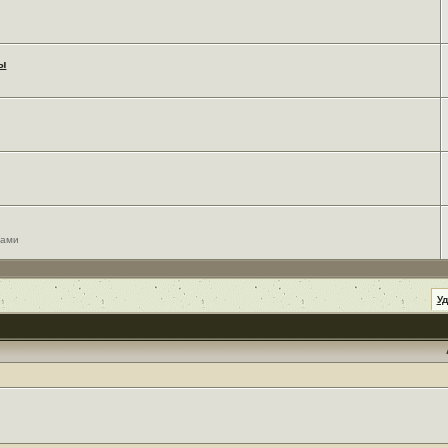
мы
сами
У