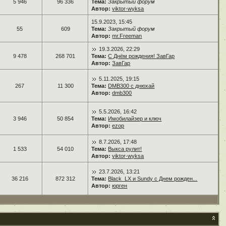
5 946
96 336
Тема:
Закрытый форум
Автор:
viktor-wyksa
15.9.2023, 15:45
55
609
Тема:
Закрытый форум
Автор:
mr.Freeman
19.3.2026, 22:29
9 478
268 701
Тема:
С Днём рождения! ЗавГар
Автор:
ЗавГар
5.11.2025, 19:15
267
11 300
Тема:
DMB300 с днюхай
Автор:
dmb300
5.5.2026, 16:42
3 946
50 854
Тема:
Имобилайзер и ключ
Автор:
ezop
8.7.2026, 17:48
1 533
54 010
Тема:
Выкса рулит!
Автор:
viktor-wyksa
23.7.2026, 13:21
36 216
872 312
Тема:
Black_LX и Sundy с Днем рожден...
Автор:
юрген