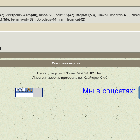
47
),
сестренки 4125
(
40
),
amos
(
50
),
colin555
(
42
),
игорь89
(
53
),
Dimka Concorde
(
43
),
Rusla
В.
(
55
),
behenyvolk
(
39
),
Borodeus
(
44
),
rem_legenda
(
42
)
4
Текстовая версия
Русская версия
IP.Board
© 2026
IPS, Inc
.
Лицензия зарегистрирована на: Крайслер Клуб
Мы в соцсетях: