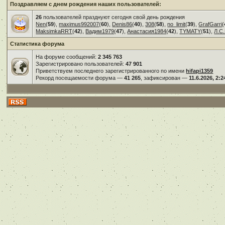
Поздравляем с днем рождения наших пользователей:
26
пользователей празднуют сегодня свой день рождения
Nen
(
59
),
maximus992007
(
60
),
Denis86
(
40
),
308
(
58
),
no_limit
(
39
),
GrafGarri
(
MaksimkaRRT
(
42
),
Вадим1979
(
47
),
Анастасия1984
(
42
),
TYMATY
(
51
),
Л.С.
Статистика форума
На форуме сообщений:
2 345 763
Зарегистрировано пользователей:
47 901
Приветствуем последнего зарегистрированного по имени
hifapi1359
Рекорд посещаемости форума —
41 265
, зафиксирован —
11.6.2026, 2:2