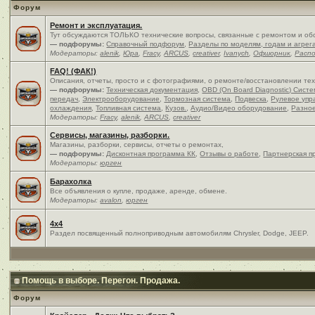
Форум
Ремонт и эксплуатация.
Тут обсуждаются ТОЛЬКО технические вопросы, связанные с ремонтом и об
— подфорумы:
Справочный подфорум
,
Разделы по моделям, годам и агрег
Модераторы:
alenik
,
Юра
,
Fracy
,
ARCUS
,
creativer
,
Ivanych
,
Офшорник
,
Расп
FAQ! (ФАК!)
Описания, отчеты, просто и c фотографиями, о ремонте/восстановлении те
— подфорумы:
Техническая документация
,
OBD (On Board Diagnostic) Сист
передач
,
Электрооборудование
,
Тормозная система
,
Подвеска
,
Рулевое упр
охлаждения
,
Топливная система
,
Кузов.
,
Аудио/Видео оборудование
,
Разно
Модераторы:
Fracy
,
alenik
,
ARCUS
,
creativer
Сервисы, магазины, разборки.
Магазины, разборки, сервисы, отчеты о ремонтах,
— подфорумы:
Дисконтная программа КК
,
Отзывы о работе
,
Партнерская п
Модераторы:
юрген
Барахолка
Все объявления о купле, продаже, аренде, обмене.
Модераторы:
avalon
,
юрген
4x4
Раздел посвященный полноприводным автомобилям Chrysler, Dodge, JEEP.
Помощь в выборе. Перегон. Продажа.
Форум