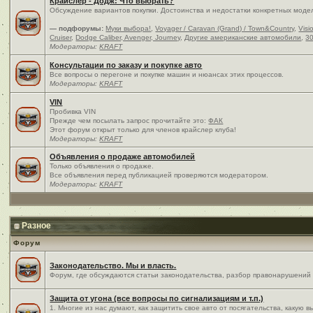
Крайслер - Додж: Что выбрать?
Обсуждение вариантов покупки. Достоинства и недостатки конкретных моде
— подфорумы:
Муки выбора!
,
Voyager / Caravan (Grand) / Town&Country
,
Visi
Cruiser
,
Dodge Caliber, Avenger, Journey
,
Другие американские автомобили
,
30
Модераторы:
KRAFT
Консультации по заказу и покупке авто
Все вопросы о перегоне и покупке машин и нюансах этих процессов.
Модераторы:
KRAFT
VIN
Пробивка VIN
Прежде чем посылать запрос прочитайте это:
ФАК
Этот форум открыт только для членов крайслер клуба!
Модераторы:
KRAFT
Объявления о продаже автомобилей
Только объявления о продаже.
Все объявления перед публикацией проверяются модератором.
Модераторы:
KRAFT
Разное
Форум
Законодательство. Мы и власть.
Форум, где обсуждаются статьи законодательства, разбор правонарушений и
Защита от угона (все вопросы по сигнализациям и т.п.)
1. Многие из нас думают, как защитить свое авто от посягательства, какую 