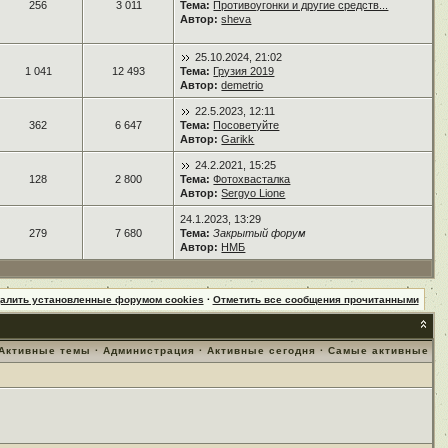
256
3 011
Тема:
Противоугонки и другие средств...
Автор:
sheva
25.10.2024, 21:02
1 041
12 493
Тема:
Грузия 2019
Автор:
demetrio
22.5.2023, 12:11
362
6 647
Тема:
Посоветуйте
Автор:
Garikk
24.2.2021, 15:25
128
2 800
Тема:
Фотохвасталка
Автор:
Sergyo Lione
24.1.2023, 13:29
279
7 680
Тема:
Закрытый форум
Автор:
НМБ
далить установленные форумом cookies
·
Отметить все сообщения прочитанными
Активные темы
·
Администрация
·
Активные сегодня
·
Самые активные