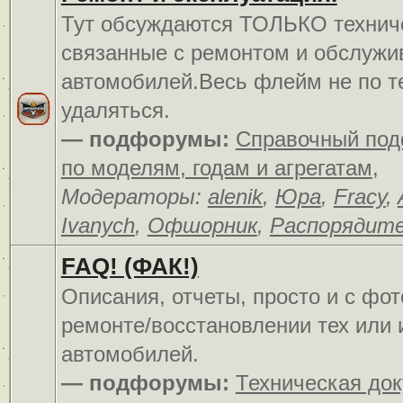
Тут обсуждаются ТОЛЬКО технич
связанные с ремонтом и обслуж
автомобилей.Весь флейм не по т
удаляться.
— подфорумы:
Справочный по
по моделям, годам и агрегатам
,
Модераторы:
alenik
,
Юра
,
Fracy
,
Ivanych
,
Офшорник
,
Распорядит
FAQ! (ФАК!)
Описания, отчеты, просто и c фо
ремонте/восстановлении тех или 
автомобилей.
— подфорумы:
Техническая до