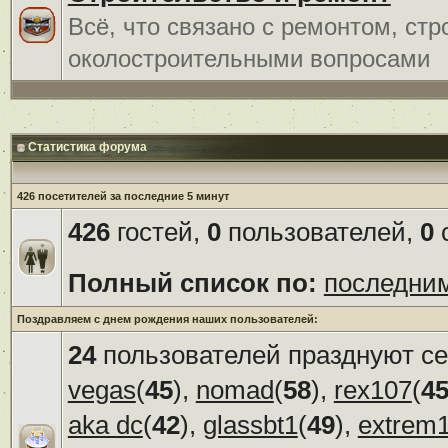
Всё, что связано с ремонтом, ст
околостроительными вопросами
Статистика форума
426 посетителей за последние 5 минут
426
гостей,
0
пользователей,
0
с
Полный список по:
последни
Поздравляем с днем рождения наших пользователей:
24
пользователей празднуют се
vegas
(
45
),
nomad
(
58
),
rex107
(
4
aka dc
(
42
),
glassbt1
(
49
),
extrem