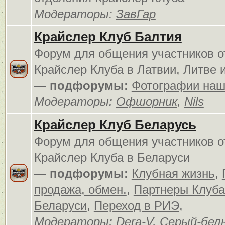
Модераторы:
ЗавГар
Крайслер Клуб Балтия
Форум для общения участников о
Крайслер Клуба в Латвии, Литве 
— подфорумы:
Фотографии наш
Модераторы:
Офшорник
,
Nils
Крайслер Клуб Беларусь
Форум для общения участников о
Крайслер Клуба в Беларуси
— подфорумы:
Клубная жизнь
,
продажа, обмен.
,
Партнеры Клуба
Беларуси
,
Переход в РИЭ
,
Модераторы:
Dera-V
,
Серый-бел