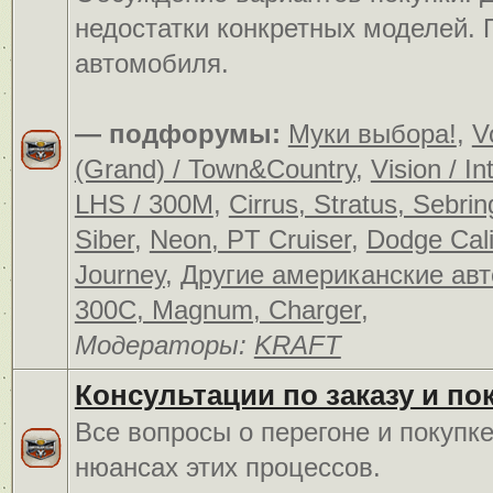
недостатки конкретных моделей.
автомобиля.
— подфорумы:
Муки выбора!
,
V
(Grand) / Town&Country
,
Vision / In
LHS / 300M
,
Cirrus, Stratus, Sebrin
Siber
,
Neon, PT Cruiser
,
Dodge Cali
Journey
,
Другие американские ав
300C, Magnum, Charger
,
Модераторы:
KRAFT
Консультации по заказу и по
Все вопросы о перегоне и покупк
нюансах этих процессов.