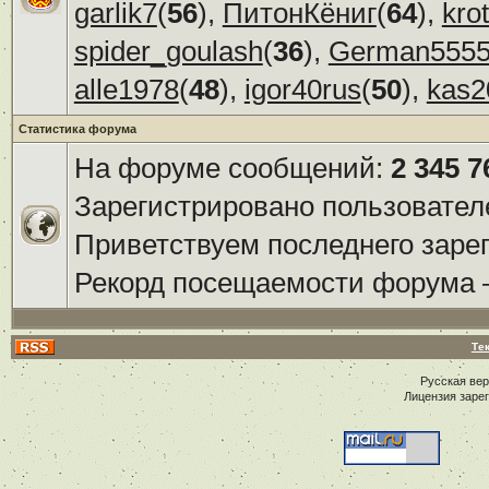
garlik7
(
56
),
ПитонКёниг
(
64
),
kro
spider_goulash
(
36
),
German555
alle1978
(
48
),
igor40rus
(
50
),
kas2
Статистика форума
На форуме сообщений:
2 345 7
Зарегистрировано пользовател
Приветствуем последнего заре
Рекорд посещаемости форума
Те
Русская ве
Лицензия заре