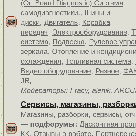
(On Board Diagnostic) Система
самодиагностики.
,
Шины и
диски
,
Двигатель
,
Коробка
передач
,
Электрооборудование
,
Т
система
,
Подвеска
,
Рулевое упра
зеркала
,
Отопление и кондицион
охлаждения
,
Топливная система
,
Видео оборудование
,
Разное
,
ФАК
JR
,
Модераторы:
Fracy
,
alenik
,
ARCU
Сервисы, магазины, разборк
Магазины, разборки, сервисы, от
— подфорумы:
Дисконтная про
КК
,
Отзывы о работе
,
Партнерска