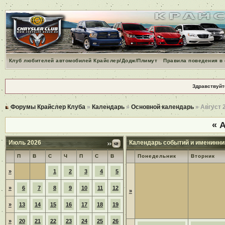
Клуб любителей автомобилей Крайслер/Додж/Плимут
Правила поведения в
Здравствуйт
Форумы Крайслер Клуба
»
Календарь
»
Основной календарь
» Август 
«
А
Июль 2026
Календарь событий и именинни
П
В
С
Ч
П
С
В
Понедельник
Вторник
»
1
2
3
4
5
»
6
7
8
9
10
11
12
»
»
13
14
15
16
17
18
19
»
20
21
22
23
24
25
26