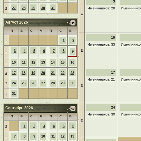
3
»
27
28
29
30
31
Именинников: 28
Именинников
»
Август 2026
П
В
С
Ч
П
С
В
10
»
1
2
Именинников: 33
Именинников
»
3
4
5
6
7
8
»
9
»
10
11
12
13
14
15
16
17
»
17
18
19
20
21
22
23
Именинников: 21
Именинников
»
24
25
26
27
28
29
30
»
»
31
24
Сентябрь 2026
Именинников: 30
Именинников
П
В
С
Ч
П
С
В
»
»
1
2
3
4
5
6
»
7
8
9
10
11
12
13