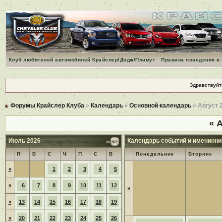
Клуб любителей автомобилей Крайслер/Додж/Плимут
Правила поведения в
Здравствуйт
Форумы Крайслер Клуба
»
Календарь
»
Основной календарь
» Август 
«
А
Июль 2026
Календарь событий и именинни
П
В
С
Ч
П
С
В
Понедельник
Вторник
»
1
2
3
4
5
»
6
7
8
9
10
11
12
»
»
13
14
15
16
17
18
19
»
20
21
22
23
24
25
26