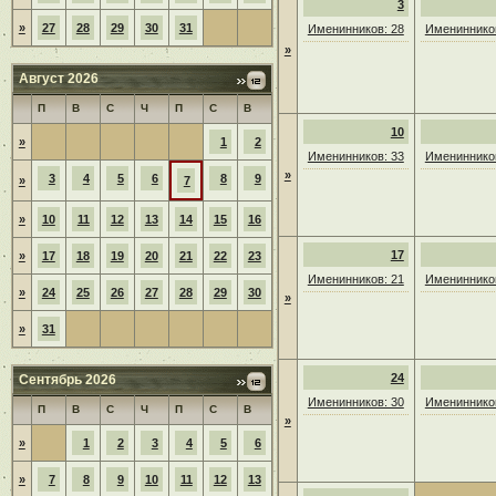
3
»
27
28
29
30
31
Именинников: 28
Именинников
»
Август 2026
П
В
С
Ч
П
С
В
10
»
1
2
Именинников: 33
Именинников
»
3
4
5
6
8
9
»
7
»
10
11
12
13
14
15
16
17
»
17
18
19
20
21
22
23
Именинников: 21
Именинников
»
24
25
26
27
28
29
30
»
»
31
24
Сентябрь 2026
Именинников: 30
Именинников
П
В
С
Ч
П
С
В
»
»
1
2
3
4
5
6
»
7
8
9
10
11
12
13