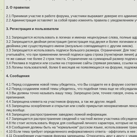
2. О правилах
2.1 Принимая участие в работе форума, участники выражают доверие его админи
2.2 Администрация оставляет за собой право изменять правила с уведомлением у
3. Регистрация и пользователи
3.1 Запрещается использовать в логинах и именах нецензурные слова, полные адре
3.2 Запрещается двойная регистрация (регистрация под двумя и более логинами и
двойника уже существующего имени (визуально совпадающего с другим ником).
3.3 Запрещается использовать подписи большого размера. Ограничения: Для текст
учитывайте, что при применении личной подписи одна строка (пунктирная линия) д
те же самые +не более 2 строк текста. Ограничение на суммарный размер подписи
3.4 Реклама в подписи или ссылки на сторонние сайты (прямая реклама, ссылки н
3.5 Логины пользователей, более 6 месяцев не появляющихся на форуме, подлеж
4. Сообщения
4.1 Перед созданием новой темы убедитесь, что Вы создаете ее в форуме соотве
4.2 Перед созданием новой темы убедитесь, что подобная тема еще не обсуждалас
4.3 Вы должны точно называть вашу тему. Запрещено (или, точнее говоря, очень 
препинания.
4.4 Запрещена клевета на участников форума, а так же других людей.
4.5 Запрещены оскорбления и открытая или слабо прикрытая ненормативная лекси
лиц вообще.
4.6 Запрещено распространение заведомо ложной информации.
4.7 Запрещается распространение сведений о частной жизни участника обсуждени
4.8 Не стоит использовать Форум для сообщений личного характера, которые не п
4.9 Сообщения должны быть на "нормальном" русском языке, использование тран
4.10 Если тема требует определенного информативного ответа - оффтопить в нее з
4.11 Оскорбления участников форума запрещены. Относитесь друг к другу с уваж