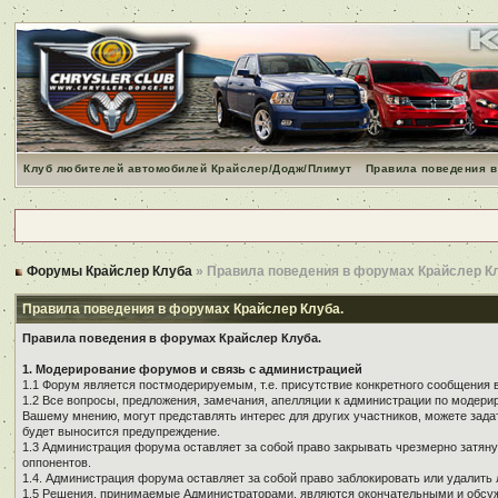
Клуб любителей автомобилей Крайслер/Додж/Плимут
Правила поведения в
Форумы Крайслер Клуба
» Правила поведения в форумах Крайслер К
Правила поведения в форумах Крайслер Клуба.
Правила поведения в форумах Крайслер Клуба.
1. Модерирование форумов и связь с администрацией
1.1 Форум является постмодерируемым, т.е. присутствие конкретного сообщения 
1.2 Все вопросы, предложения, замечания, апелляции к администрации по модер
Вашему мнению, могут представлять интерес для других участников, можете зада
будет выносится предупреждение.
1.3 Администрация форума оставляет за собой право закрывать чрезмерно затянут
оппонентов.
1.4. Администрация форума оставляет за собой право заблокировать или удалить 
1.5 Решения, принимаемые Администраторами, являются окончательными и обсуж