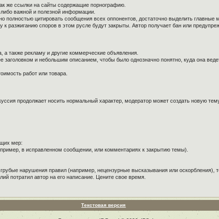
так же ссылки на сайты содержащие порнографию.
й-либо важной и полезной информации.
ужно полностью цитировать сообщения всех оппонентов, достаточно выделить главные 
к разжиганию споров в этом русле будут закрыты. Автор получает бан или предупре
, а также рекламу и другие коммерческие объявления.
е заголовком и небольшим описанием, чтобы было однозначно понятно, куда она веде
оимость работ или товара.
куссия продолжает носить нормальный характер, модератор может создать новую тему 
щих мер:
пример, в исправленном сообщении, или комментариях к закрытию темы).
 грубые нарушения правил (например, нецензурные высказывания или оскорбления), т
лий потратил автор на его написание. Цените свое время.
Текстовая версия