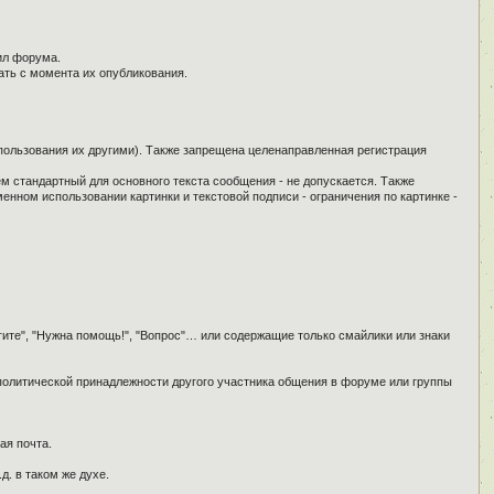
ил форума.
ать с момента их опубликования.
спользования их другими). Также запрещена целенаправленная регистрация
ем стандартный для основного текста сообщения - не допускается. Также
енном использовании картинки и текстовой подписи - ограничения по картинке -
гите", "Нужна помощь!", "Вопрос"… или содержащие только смайлики или знаки
 политической принадлежности другого участника общения в форуме или группы
ая почта.
д. в таком же духе.