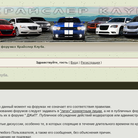
 форумах Крайслер Клуба.
Здравствуйте, гость
(
Вход
|
Регистрация
)
луба.
в данный момент на форумах не означает его соответствия правилам.
ированию форумов следует задавать в
"личку" конкретным лицам
, а не в публичных фо
ть их в форуме " ДЖиП". Публичное обсуждение действий модераторов или администра
ые дискуссии, особенно те, в которых спорящие в течение длительного времени по кр
любого Пользователя, а также его сообщения, без объяснения причин.
дению не подлежат.