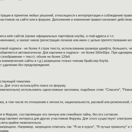
страции в принятии любых решений, относящихся к интерпретации и соблюдению прав
частников на сайте или в форуме. Дополнения и изменения правил начинают действов
са web-сайтов (кроме официальных партнёров клуба), e-mail адреса и т.п.
 именами), и захват ников (регистрация логинов или имен с целью препятствования и
овой подписи - не более 4 строк текста, использование размера шрифта, большего, ч
обавляется автоматически. Для картинки в подписи - не более 500x60px. При одноврем
 (изображение + текст): объем не более 120кб
а коммерческие сайты и т.д.) разрешена только членам Крайслер Клуба
ат удалению без предупреждения.
тствующей тематики.
ь. Для этого используйте поиск по форуму.
нежелательно) использовать односложные заголовки, подобные этим: "Спасите", "Помо
ка, в том числе по отношению к личности, национальности, расовой или религиозной,
я в Форуме, составляющих его личную или семейную тайну, без его согласия.
редставляют интереса для других участников Форума. Для этого существует электронн
слита крайне нежелательно.
апрещено. Например, запрещено отвечать так: "Я не в курсе", "Я лучше промолчу" и т.
ением.