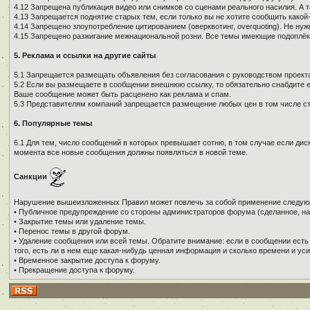
4.12 Запрещена публикация видео или снимков со сценами реального насилия. А 
4.13 Запрещается поднятие старых тем, если только вы не хотите сообщить како
4.14 Запрещено злоупотребление цитированием (оверквотинг, overquoting). Не н
4.15 Запрещено разжигание межнациональной розни. Все темы имеющие подоплёку 
5. Реклама и ссылки на другие сайты
5.1 Запрещается размещать объявления без согласования с руководством проекта
5.2 Если вы размещаете в сообщении внешнюю ссылку, то обязательно снабдите е
Ваше сообщение может быть расценено как реклама и спам.
5.3 Представителям компаний запрещается размещение любых цен в том числе ст
6. Популярные темы
6.1 Для тем, число сообщений в которых превышает сотню, в том случае если дис
момента все новые сообщения должны появляться в новой теме.
Санкции
Нарушение вышеизложенных Правил может повлечь за собой применение следую
• Публичное предупреждение со стороны администраторов форума (сделанное, на
• Закрытие темы или удаление темы.
• Перенос темы в другой форум.
• Удаление сообщения или всей темы. Обратите внимание: если в сообщении есть
того, есть ли в нем еще какая-нибудь ценная информация и сколько времени и уси
• Временное закрытие доступа к форуму.
• Прекращение доступа к форуму.