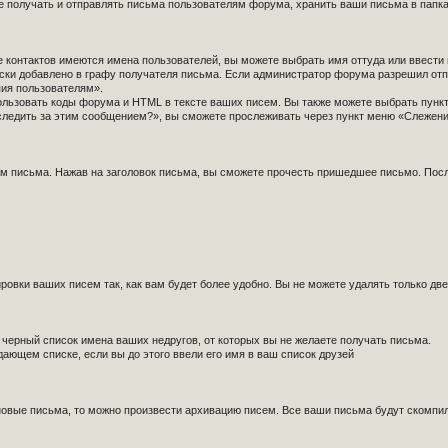
е получать и отправлять письма пользователям форума, хранить ваши письма в папках
контактов имеются имена пользователей, вы можете выбрать имя оттуда или ввести 
чески добавлено в графу получателя письма. Если администратор форума разрешил о
пия пользователям».
ользовать коды форума и HTML в тексте ваших писем. Вы также можете выбрать пунк
оследить за этим сообщением?», вы сможете прослеживать через пункт меню «Слежени
ам письма. Нажав на заголовок письма, вы сможете прочесть пришедшее письмо. Посл
ировки ваших писем так, как вам будет более удобно. Вы не можете удалять только 
 черный список имена ваших недругов, от которых вы не желаете получать письма.
ающем списке, если вы до этого ввели его имя в ваш список друзей
новые письма, то можно произвести архивацию писем. Все ваши письма будут скомпил