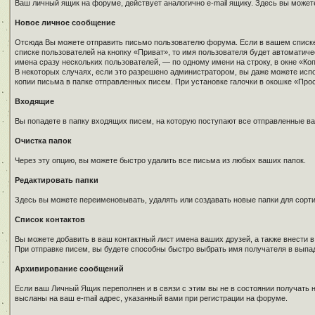
Ваш личный ящик на форуме, действует аналогично e-mail ящику. Здесь вы может
Новое личное сообщение
Отсюда Вы можете отправить письмо пользователю форума. Если в вашем списке 
списке пользователей на кнопку «Приват», то имя пользователя будет автомати
имена сразу нескольких пользователей, — по одному имени на строку, в окне «Ко
В некоторых случаях, если это разрешено администратором, вы даже можете исп
копии письма в папке отправленных писем. При установке галочки в окошке «Пр
Входящие
Вы попадете в папку входящих писем, на которую поступают все отправленные в
Очистка папок
Через эту опцию, вы можете быстро удалить все письма из любых ваших папок.
Редактировать папки
Здесь вы можете переименовывать, удалять или создавать новые папки для сорт
Список контактов
Вы можете добавить в ваш контактный лист имена ваших друзей, а также внести в
При отправке писем, вы будете способны быстро выбрать имя получателя в выпад
Архивирование сообщений
Если ваш Личный Ящик переполнен и в связи с этим вы не в состоянии получать 
высланы на ваш e-mail адрес, указанный вами при регистрации на форуме.