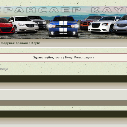
 форумах Крайслер Клуба.
Здравствуйте, гость
(
Вход
|
Регистрация
)
мощи