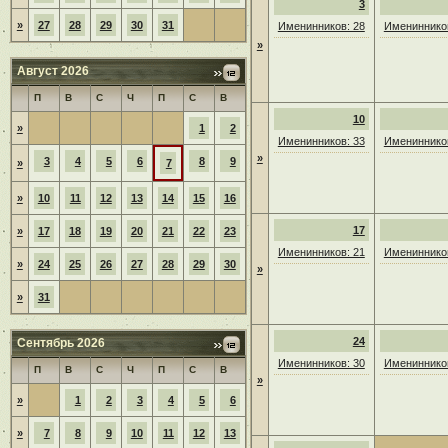
3
»
27
28
29
30
31
Именинников: 28
Именинников
»
Август 2026
П
В
С
Ч
П
С
В
10
»
1
2
Именинников: 33
Именинников
»
3
4
5
6
8
9
»
7
»
10
11
12
13
14
15
16
17
»
17
18
19
20
21
22
23
Именинников: 21
Именинников
»
24
25
26
27
28
29
30
»
»
31
24
Сентябрь 2026
Именинников: 30
Именинников
П
В
С
Ч
П
С
В
»
»
1
2
3
4
5
6
»
7
8
9
10
11
12
13