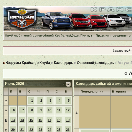
Клуб любителей автомобилей Крайслер/Додж/Плимут
Правила поведения в
Здравствуйт
Форумы Крайслер Клуба
»
Календарь
»
Основной календарь
» Август 
«
А
Июль 2026
Календарь событий и именинни
П
В
С
Ч
П
С
В
Понедельник
Вторник
»
1
2
3
4
5
»
6
7
8
9
10
11
12
»
»
13
14
15
16
17
18
19
»
20
21
22
23
24
25
26