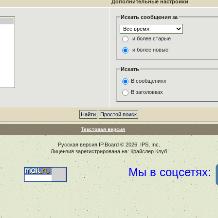
Дополнительные настройки
Искать сообщения за
и более старые
и более новые
Искать
В сообщениях
В заголовках
Текстовая версия
Русская версия
IP.Board
© 2026
IPS, Inc
.
Лицензия зарегистрирована на: Крайслер Клуб
Мы в соцсетях: