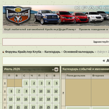
Клуб любителей автомобилей Крайслер/Додж/Плимут
Правила поведения в
Здравствуйт
Форумы Крайслер Клуба
»
Календарь
»
Основной календарь
» Август 
«
А
Июль 2026
Календарь событий и именинни
П
В
С
Ч
П
С
В
Понедельник
Вторник
»
1
2
3
4
5
»
6
7
8
9
10
11
12
»
»
13
14
15
16
17
18
19
»
20
21
22
23
24
25
26