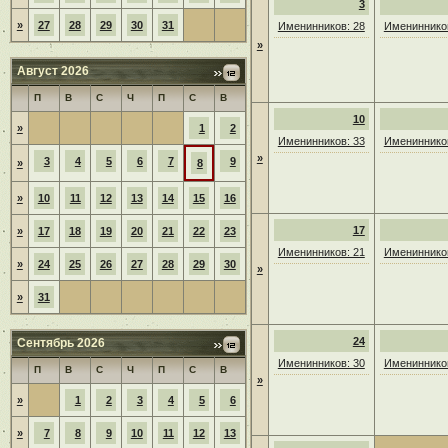
3
»
27
28
29
30
31
Именинников: 28
Именинников
»
Август 2026
П
В
С
Ч
П
С
В
10
»
1
2
Именинников: 33
Именинников
»
3
4
5
6
7
9
»
8
»
10
11
12
13
14
15
16
17
»
17
18
19
20
21
22
23
Именинников: 21
Именинников
»
24
25
26
27
28
29
30
»
»
31
24
Сентябрь 2026
Именинников: 30
Именинников
П
В
С
Ч
П
С
В
»
»
1
2
3
4
5
6
»
7
8
9
10
11
12
13