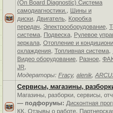
(On Board Diagnostic) Система
самодиагностики.
,
Шины и
диски
,
Двигатель
,
Коробка
передач
,
Электрооборудование
,
Т
система
,
Подвеска
,
Рулевое упра
зеркала
,
Отопление и кондицион
охлаждения
,
Топливная система
,
Видео оборудование
,
Разное
,
ФАК
JR
,
Модераторы:
Fracy
,
alenik
,
ARCU
Сервисы, магазины, разборк
Магазины, разборки, сервисы, от
— подфорумы:
Дисконтная про
КК
,
Отзывы о работе
,
Партнерска