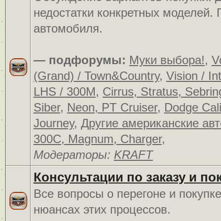
недостатки конкретных моделей.
автомобиля.
— подфорумы:
Муки выбора!
,
V
(Grand) / Town&Country
,
Vision / In
LHS / 300M
,
Cirrus, Stratus, Sebrin
Siber
,
Neon, PT Cruiser
,
Dodge Cali
Journey
,
Другие американские ав
300C, Magnum, Charger
,
Модераторы:
KRAFT
Консультации по заказу и по
Все вопросы о перегоне и покупк
нюансах этих процессов.