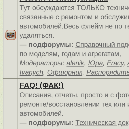
Тут обсуждаются ТОЛЬКО технич
связанные с ремонтом и обслуж
автомобилей.Весь флейм не по т
удаляться.
— подфорумы:
Справочный по
по моделям, годам и агрегатам
,
Модераторы:
alenik
,
Юра
,
Fracy
,
Ivanych
,
Офшорник
,
Распорядит
FAQ! (ФАК!)
Описания, отчеты, просто и c фо
ремонте/восстановлении тех или 
автомобилей.
— подфорумы:
Техническая до