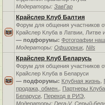
Модераторы:
ЗавГар
Крайслер Клуб Балтия
Форум для общения участников о
Крайслер Клуба в Латвии, Литве 
— подфорумы:
Фотографии наш
Модераторы:
Офшорник
,
Nils
Крайслер Клуб Беларусь
Форум для общения участников о
Крайслер Клуба в Беларуси
— подфорумы:
Клубная жизнь
,
продажа, обмен.
,
Партнеры Клуба
Беларуси
,
Переход в РИЭ
,
Модераторы:
Dera-V
,
Серый-бел