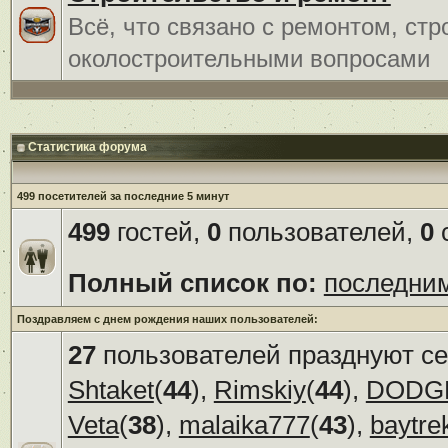
Всё, что связано с ремонтом, ст
околостроительными вопросами
Статистика форума
499 посетителей за последние 5 минут
499
гостей,
0
пользователей,
0
с
Полный список по:
последни
Поздравляем с днем рождения наших пользователей:
27
пользователей празднуют се
Shtaket
(
44
),
Rimskiy
(
44
),
DODG
Veta
(
38
),
malaika777
(
43
),
baytre