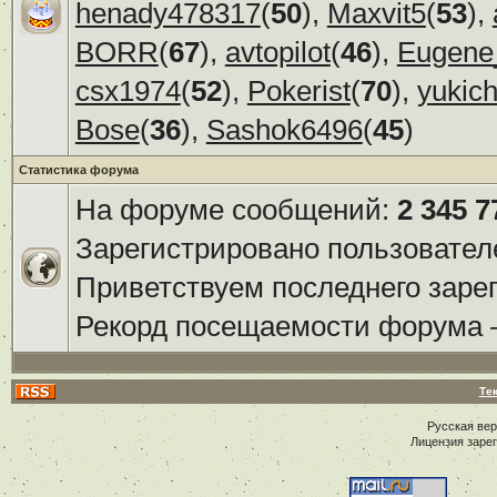
henady478317
(
50
),
Maxvit5
(
53
),
BORR
(
67
),
avtopilot
(
46
),
Eugene
csx1974
(
52
),
Pokerist
(
70
),
yukic
Bose
(
36
),
Sashok6496
(
45
)
Статистика форума
На форуме сообщений:
2 345 7
Зарегистрировано пользовател
Приветствуем последнего заре
Рекорд посещаемости форума
Те
Русская ве
Лицензия заре