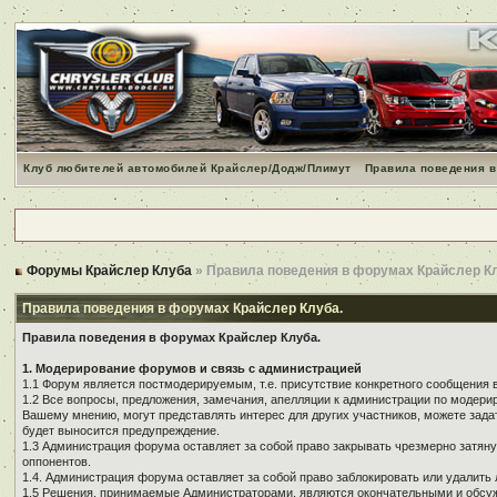
Клуб любителей автомобилей Крайслер/Додж/Плимут
Правила поведения в
Форумы Крайслер Клуба
» Правила поведения в форумах Крайслер К
Правила поведения в форумах Крайслер Клуба.
Правила поведения в форумах Крайслер Клуба.
1. Модерирование форумов и связь с администрацией
1.1 Форум является постмодерируемым, т.е. присутствие конкретного сообщения 
1.2 Все вопросы, предложения, замечания, апелляции к администрации по модер
Вашему мнению, могут представлять интерес для других участников, можете зада
будет выносится предупреждение.
1.3 Администрация форума оставляет за собой право закрывать чрезмерно затянут
оппонентов.
1.4. Администрация форума оставляет за собой право заблокировать или удалить 
1.5 Решения, принимаемые Администраторами, являются окончательными и обсуж