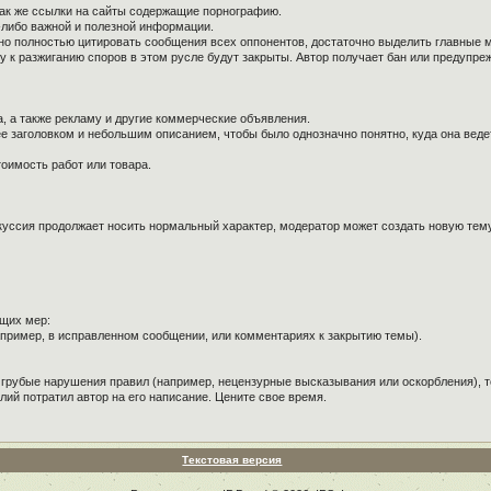
так же ссылки на сайты содержащие порнографию.
й-либо важной и полезной информации.
ужно полностью цитировать сообщения всех оппонентов, достаточно выделить главные 
к разжиганию споров в этом русле будут закрыты. Автор получает бан или предупре
, а также рекламу и другие коммерческие объявления.
е заголовком и небольшим описанием, чтобы было однозначно понятно, куда она веде
оимость работ или товара.
куссия продолжает носить нормальный характер, модератор может создать новую тему 
щих мер:
пример, в исправленном сообщении, или комментариях к закрытию темы).
 грубые нарушения правил (например, нецензурные высказывания или оскорбления), т
лий потратил автор на его написание. Цените свое время.
Текстовая версия