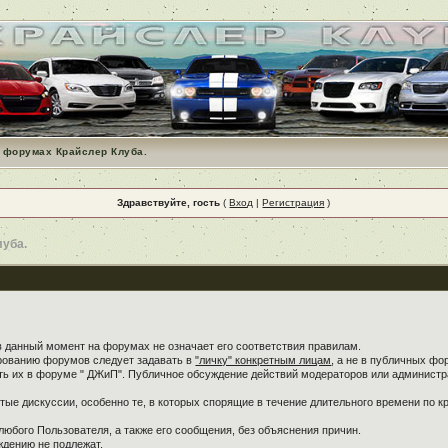
 форумах Крайслер Клуба.
Здравствуйте, гость
(
Вход
|
Регистрация
)
луба.
в данный момент на форумах не означает его соответствия правилам.
ированию форумов следует задавать в
"личку" конкретным лицам
, а не в публичных фо
ть их в форуме " ДЖиП". Публичное обсуждение действий модераторов или администра
ые дискуссии, особенно те, в которых спорящие в течение длительного времени по кр
любого Пользователя, а также его сообщения, без объяснения причин.
дению не подлежат.