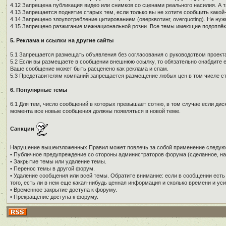
4.12 Запрещена публикация видео или снимков со сценами реального насилия. А 
4.13 Запрещается поднятие старых тем, если только вы не хотите сообщить како
4.14 Запрещено злоупотребление цитированием (оверквотинг, overquoting). Не н
4.15 Запрещено разжигание межнациональной розни. Все темы имеющие подоплёку 
5. Реклама и ссылки на другие сайты
5.1 Запрещается размещать объявления без согласования с руководством проекта
5.2 Если вы размещаете в сообщении внешнюю ссылку, то обязательно снабдите е
Ваше сообщение может быть расценено как реклама и спам.
5.3 Представителям компаний запрещается размещение любых цен в том числе ст
6. Популярные темы
6.1 Для тем, число сообщений в которых превышает сотню, в том случае если дис
момента все новые сообщения должны появляться в новой теме.
Санкции
Нарушение вышеизложенных Правил может повлечь за собой применение следую
• Публичное предупреждение со стороны администраторов форума (сделанное, на
• Закрытие темы или удаление темы.
• Перенос темы в другой форум.
• Удаление сообщения или всей темы. Обратите внимание: если в сообщении есть
того, есть ли в нем еще какая-нибудь ценная информация и сколько времени и уси
• Временное закрытие доступа к форуму.
• Прекращение доступа к форуму.