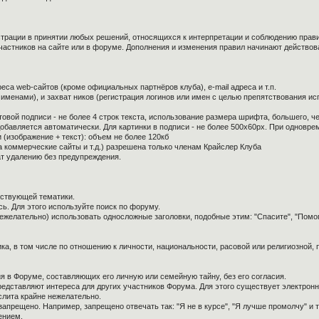
страции в принятии любых решений, относящихся к интерпретации и соблюдению прав
частников на сайте или в форуме. Дополнения и изменения правил начинают действов
са web-сайтов (кроме официальных партнёров клуба), e-mail адреса и т.п.
 именами), и захват ников (регистрация логинов или имен с целью препятствования и
овой подписи - не более 4 строк текста, использование размера шрифта, большего, ч
обавляется автоматически. Для картинки в подписи - не более 500x60px. При одноврем
 (изображение + текст): объем не более 120кб
а коммерческие сайты и т.д.) разрешена только членам Крайслер Клуба
ат удалению без предупреждения.
тствующей тематики.
ь. Для этого используйте поиск по форуму.
нежелательно) использовать односложные заголовки, подобные этим: "Спасите", "Помо
ка, в том числе по отношению к личности, национальности, расовой или религиозной,
я в Форуме, составляющих его личную или семейную тайну, без его согласия.
редставляют интереса для других участников Форума. Для этого существует электронн
слита крайне нежелательно.
апрещено. Например, запрещено отвечать так: "Я не в курсе", "Я лучше промолчу" и т.
ением.