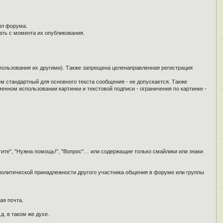
ил форума.
ать с момента их опубликования.
спользования их другими). Также запрещена целенаправленная регистрация
ем стандартный для основного текста сообщения - не допускается. Также
енном использовании картинки и текстовой подписи - ограничения по картинке -
гите", "Нужна помощь!", "Вопрос"… или содержащие только смайлики или знаки
 политической принадлежности другого участника общения в форуме или группы
ая почта.
д. в таком же духе.