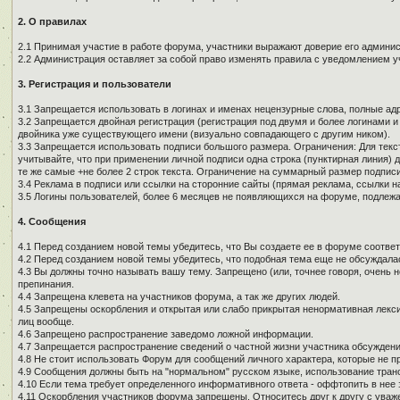
2. О правилах
2.1 Принимая участие в работе форума, участники выражают доверие его админи
2.2 Администрация оставляет за собой право изменять правила с уведомлением у
3. Регистрация и пользователи
3.1 Запрещается использовать в логинах и именах нецензурные слова, полные адре
3.2 Запрещается двойная регистрация (регистрация под двумя и более логинами и
двойника уже существующего имени (визуально совпадающего с другим ником).
3.3 Запрещается использовать подписи большого размера. Ограничения: Для текст
учитывайте, что при применении личной подписи одна строка (пунктирная линия) д
те же самые +не более 2 строк текста. Ограничение на суммарный размер подписи
3.4 Реклама в подписи или ссылки на сторонние сайты (прямая реклама, ссылки н
3.5 Логины пользователей, более 6 месяцев не появляющихся на форуме, подлеж
4. Сообщения
4.1 Перед созданием новой темы убедитесь, что Вы создаете ее в форуме соотве
4.2 Перед созданием новой темы убедитесь, что подобная тема еще не обсуждалас
4.3 Вы должны точно называть вашу тему. Запрещено (или, точнее говоря, очень 
препинания.
4.4 Запрещена клевета на участников форума, а так же других людей.
4.5 Запрещены оскорбления и открытая или слабо прикрытая ненормативная лекси
лиц вообще.
4.6 Запрещено распространение заведомо ложной информации.
4.7 Запрещается распространение сведений о частной жизни участника обсуждени
4.8 Не стоит использовать Форум для сообщений личного характера, которые не п
4.9 Сообщения должны быть на "нормальном" русском языке, использование тран
4.10 Если тема требует определенного информативного ответа - оффтопить в нее з
4.11 Оскорбления участников форума запрещены. Относитесь друг к другу с уваж