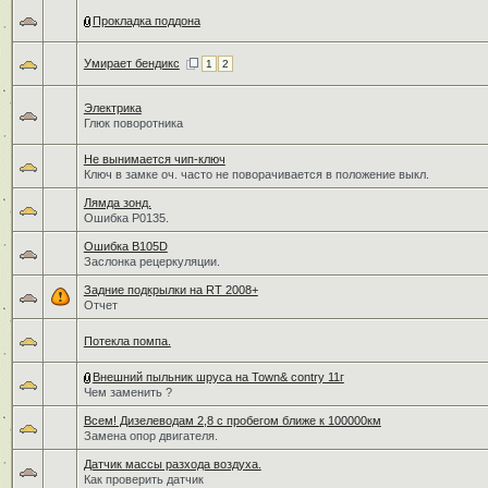
Прокладка поддона
Умирает бендикс
1
2
Электрика
Глюк поворотника
Не вынимается чип-ключ
Ключ в замке оч. часто не поворачивается в положение выкл.
Лямда зонд.
Ошибка Р0135.
Ошибка B105D
Заслонка рецеркуляции.
Задние подкрылки на RT 2008+
Отчет
Потекла помпа.
Внешний пыльник шруса на Town& contry 11г
Чем заменить ?
Всем! Дизелеводам 2,8 с пробегом ближе к 100000км
Замена опор двигателя.
Датчик массы разхода воздуха.
Как проверить датчик