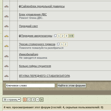
Сайленблок продольной траверсы
Блок управления ДВС
Ремонт блока ДВС.
Передний свет
Передние амортизаторы
1
2
3
» 6
Тросик стояночного тормоза
1
2
Помогите пожалуйста разобраться
Иммобилайзер
Не заводится машина
Кольцо гофры глущителя
ВТУЛКА ПЕРЕДНЕГО СТАБИЛИЗАТОРА
36 страниц
1
2
3
>
»
4
чел. просматривают этот форум (гостей: 4, скрытых пользователей: 0)