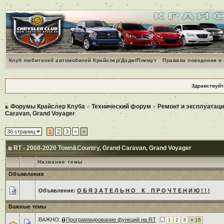
Клуб любителей автомобилей Крайслер/Додж/Плимут
Правила поведения в
Здравствуйт
Форумы Крайслер Клуба
»
Технический форум
»
Ремонт и эксплуатаци
Caravan, Grand Voyager
36 страниц
1
2
3
>
»
RT - 2008-2020 Town&Country, Grand Caravan, Grand Voyager
Название темы
Объявления
Объявление:
О Б Я З А Т Е Л Ь Н О _ К _ П Р О Ч Т Е Н И Ю ! ! !
Важные темы
ВАЖНО:
Программирование функций на RT
1
2
3
» 15