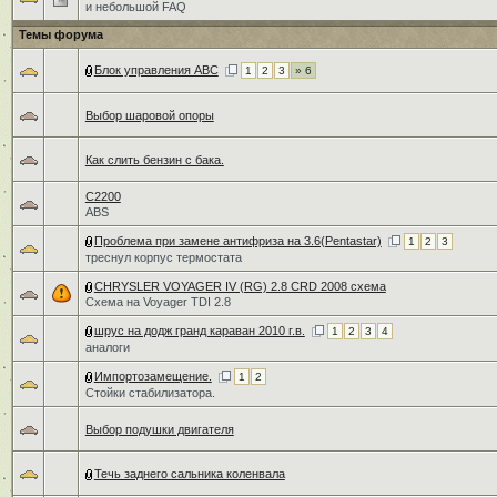
и небольшой FAQ
Темы форума
Блок управления ABC
1
2
3
» 6
Выбор шаровой опоры
Как слить бензин с бака.
C2200
ABS
Проблема при замене антифриза на 3.6(Pentastar)
1
2
3
треснул корпус термостата
CHRYSLER VOYAGER IV (RG) 2.8 CRD 2008 схема
Схема на Voyager TDI 2.8
шрус на додж гранд караван 2010 г.в.
1
2
3
4
аналоги
Импортозамещение.
1
2
Стойки стабилизатора.
Выбор подушки двигателя
Течь заднего сальника коленвала