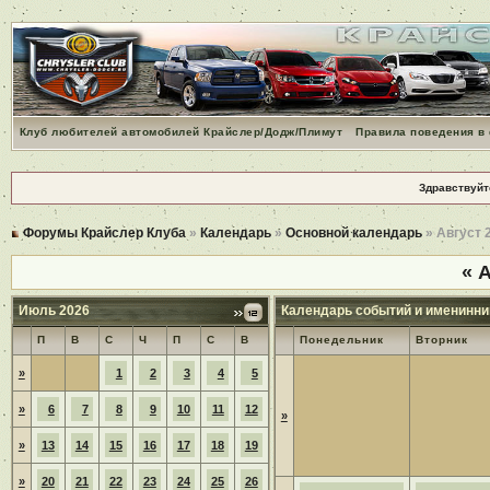
Клуб любителей автомобилей Крайслер/Додж/Плимут
Правила поведения в
Здравствуйт
Форумы Крайслер Клуба
»
Календарь
»
Основной календарь
» Август 
«
А
Июль 2026
Календарь событий и именинни
П
В
С
Ч
П
С
В
Понедельник
Вторник
»
1
2
3
4
5
»
6
7
8
9
10
11
12
»
»
13
14
15
16
17
18
19
»
20
21
22
23
24
25
26