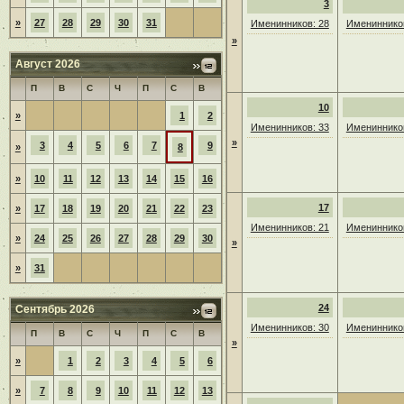
3
»
27
28
29
30
31
Именинников: 28
Именинников
»
Август 2026
П
В
С
Ч
П
С
В
10
»
1
2
Именинников: 33
Именинников
»
3
4
5
6
7
9
»
8
»
10
11
12
13
14
15
16
17
»
17
18
19
20
21
22
23
Именинников: 21
Именинников
»
24
25
26
27
28
29
30
»
»
31
24
Сентябрь 2026
Именинников: 30
Именинников
П
В
С
Ч
П
С
В
»
»
1
2
3
4
5
6
»
7
8
9
10
11
12
13