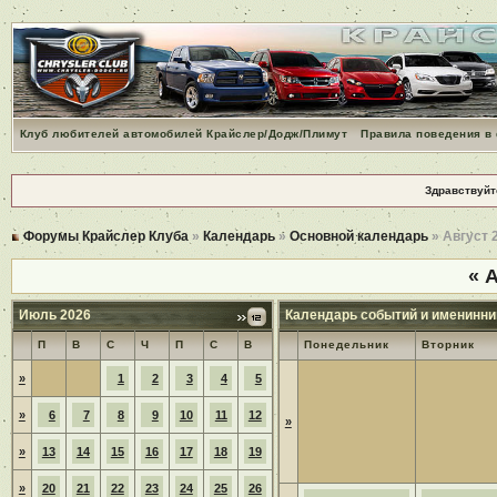
Клуб любителей автомобилей Крайслер/Додж/Плимут
Правила поведения в
Здравствуйт
Форумы Крайслер Клуба
»
Календарь
»
Основной календарь
» Август 
«
А
Июль 2026
Календарь событий и именинни
П
В
С
Ч
П
С
В
Понедельник
Вторник
»
1
2
3
4
5
»
6
7
8
9
10
11
12
»
»
13
14
15
16
17
18
19
»
20
21
22
23
24
25
26