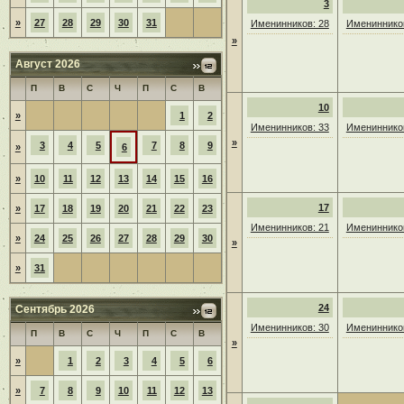
3
»
27
28
29
30
31
Именинников: 28
Именинников
»
Август 2026
П
В
С
Ч
П
С
В
10
»
1
2
Именинников: 33
Именинников
»
3
4
5
7
8
9
»
6
»
10
11
12
13
14
15
16
17
»
17
18
19
20
21
22
23
Именинников: 21
Именинников
»
24
25
26
27
28
29
30
»
»
31
24
Сентябрь 2026
Именинников: 30
Именинников
П
В
С
Ч
П
С
В
»
»
1
2
3
4
5
6
»
7
8
9
10
11
12
13