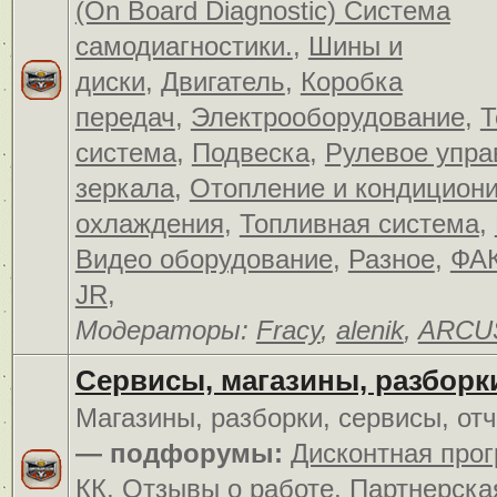
(On Board Diagnostic) Система
самодиагностики.
,
Шины и
диски
,
Двигатель
,
Коробка
передач
,
Электрооборудование
,
Т
система
,
Подвеска
,
Рулевое упра
зеркала
,
Отопление и кондицион
охлаждения
,
Топливная система
,
Видео оборудование
,
Разное
,
ФАК
JR
,
Модераторы:
Fracy
,
alenik
,
ARCU
Сервисы, магазины, разборк
Магазины, разборки, сервисы, от
— подфорумы:
Дисконтная про
КК
,
Отзывы о работе
,
Партнерска