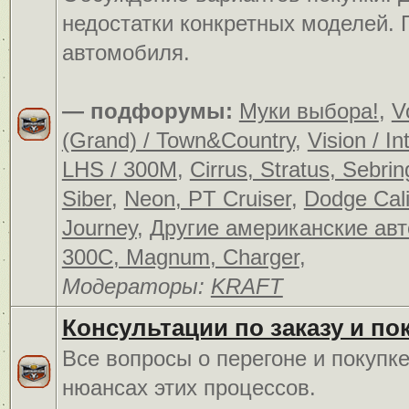
недостатки конкретных моделей.
автомобиля.
— подфорумы:
Муки выбора!
,
V
(Grand) / Town&Country
,
Vision / In
LHS / 300M
,
Cirrus, Stratus, Sebrin
Siber
,
Neon, PT Cruiser
,
Dodge Cali
Journey
,
Другие американские ав
300C, Magnum, Charger
,
Модераторы:
KRAFT
Консультации по заказу и по
Все вопросы о перегоне и покупк
нюансах этих процессов.