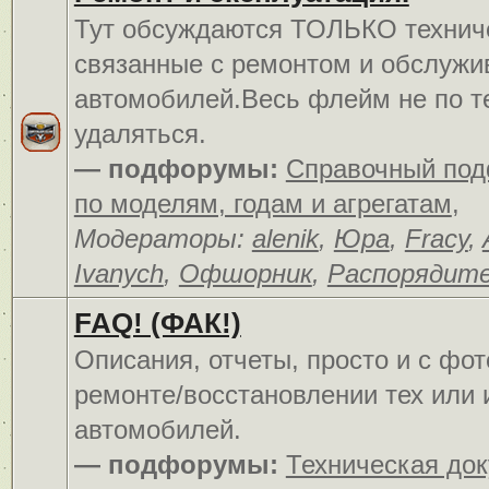
Тут обсуждаются ТОЛЬКО технич
связанные с ремонтом и обслуж
автомобилей.Весь флейм не по т
удаляться.
— подфорумы:
Справочный по
по моделям, годам и агрегатам
,
Модераторы:
alenik
,
Юра
,
Fracy
,
Ivanych
,
Офшорник
,
Распорядит
FAQ! (ФАК!)
Описания, отчеты, просто и c фо
ремонте/восстановлении тех или 
автомобилей.
— подфорумы:
Техническая до