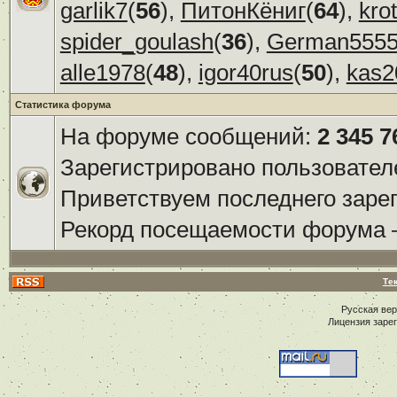
garlik7
(
56
),
ПитонКёниг
(
64
),
kro
spider_goulash
(
36
),
German555
alle1978
(
48
),
igor40rus
(
50
),
kas2
Статистика форума
На форуме сообщений:
2 345 7
Зарегистрировано пользовател
Приветствуем последнего заре
Рекорд посещаемости форума
Те
Русская ве
Лицензия заре