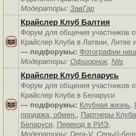
Модераторы:
ЗавГар
Крайслер Клуб Балтия
Форум для общения участников о
Крайслер Клуба в Латвии, Литве 
— подфорумы:
Фотографии наш
Модераторы:
Офшорник
,
Nils
Крайслер Клуб Беларусь
Форум для общения участников о
Крайслер Клуба в Беларуси
— подфорумы:
Клубная жизнь
,
продажа, обмен.
,
Партнеры Клуба
Беларуси
,
Переход в РИЭ
,
Модераторы:
Dera-V
,
Серый-бел