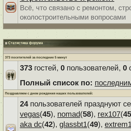
Всё, что связано с ремонтом, ст
околостроительными вопросами
Статистика форума
373 посетителей за последние 5 минут
373
гостей,
0
пользователей,
0
с
Полный список по:
последни
Поздравляем с днем рождения наших пользователей:
24
пользователей празднуют се
vegas
(
45
),
nomad
(
58
),
rex107
(
4
aka dc
(
42
),
glassbt1
(
49
),
extrem