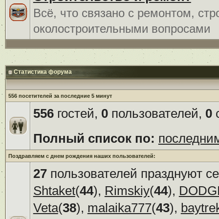
Всё, что связано с ремонтом, ст
околостроительными вопросами
Статистика форума
556 посетителей за последние 5 минут
556
гостей,
0
пользователей,
0
с
Полный список по:
последни
Поздравляем с днем рождения наших пользователей:
27
пользователей празднуют се
Shtaket
(
44
),
Rimskiy
(
44
),
DODG
Veta
(
38
),
malaika777
(
43
),
baytre