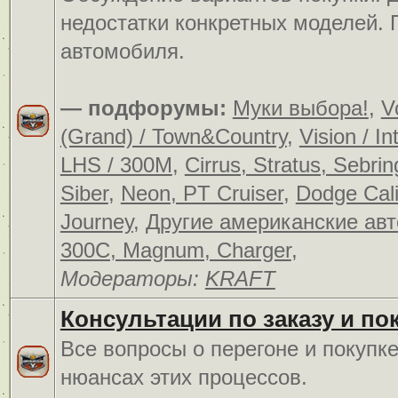
недостатки конкретных моделей.
автомобиля.
— подфорумы:
Муки выбора!
,
V
(Grand) / Town&Country
,
Vision / In
LHS / 300M
,
Cirrus, Stratus, Sebrin
Siber
,
Neon, PT Cruiser
,
Dodge Cali
Journey
,
Другие американские ав
300C, Magnum, Charger
,
Модераторы:
KRAFT
Консультации по заказу и по
Все вопросы о перегоне и покупк
нюансах этих процессов.