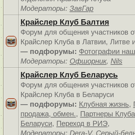
Модераторы:
ЗавГар
Крайслер Клуб Балтия
Форум для общения участников о
Крайслер Клуба в Латвии, Литве 
— подфорумы:
Фотографии наш
Модераторы:
Офшорник
,
Nils
Крайслер Клуб Беларусь
Форум для общения участников о
Крайслер Клуба в Беларуси
— подфорумы:
Клубная жизнь
,
продажа, обмен.
,
Партнеры Клуба
Беларуси
,
Переход в РИЭ
,
Модераторы:
Dera-V
,
Серый-бел