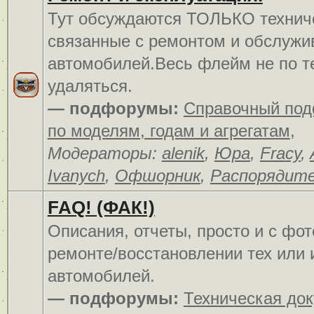
Тут обсуждаются ТОЛЬКО технич
связанные с ремонтом и обслуж
автомобилей.Весь флейм не по т
удаляться.
— подфорумы:
Справочный по
по моделям, годам и агрегатам
,
Модераторы:
alenik
,
Юра
,
Fracy
,
Ivanych
,
Офшорник
,
Распорядит
FAQ! (ФАК!)
Описания, отчеты, просто и c фо
ремонте/восстановлении тех или 
автомобилей.
— подфорумы:
Техническая до