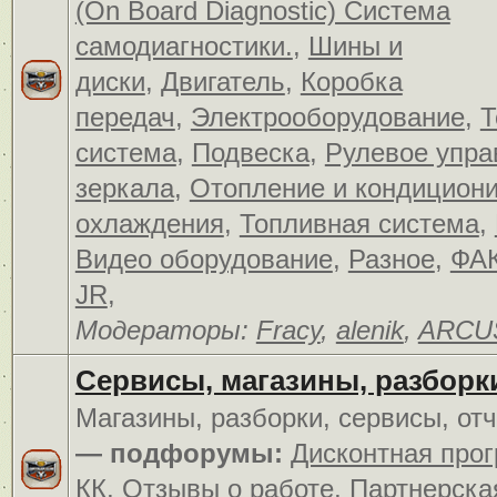
(On Board Diagnostic) Система
самодиагностики.
,
Шины и
диски
,
Двигатель
,
Коробка
передач
,
Электрооборудование
,
Т
система
,
Подвеска
,
Рулевое упра
зеркала
,
Отопление и кондицион
охлаждения
,
Топливная система
,
Видео оборудование
,
Разное
,
ФАК
JR
,
Модераторы:
Fracy
,
alenik
,
ARCU
Сервисы, магазины, разборк
Магазины, разборки, сервисы, от
— подфорумы:
Дисконтная про
КК
,
Отзывы о работе
,
Партнерска