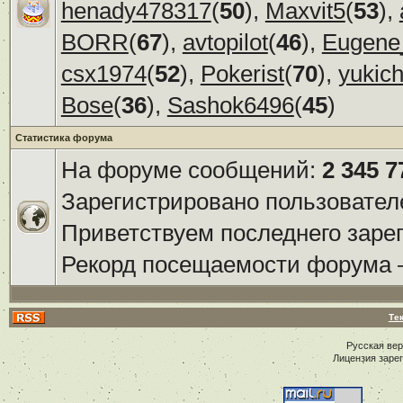
henady478317
(
50
),
Maxvit5
(
53
),
BORR
(
67
),
avtopilot
(
46
),
Eugene
csx1974
(
52
),
Pokerist
(
70
),
yukic
Bose
(
36
),
Sashok6496
(
45
)
Статистика форума
На форуме сообщений:
2 345 7
Зарегистрировано пользовател
Приветствуем последнего заре
Рекорд посещаемости форума
Те
Русская ве
Лицензия заре