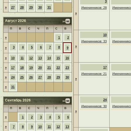
3
»
27
28
29
30
31
Именинников: 28
Именинников
»
Август 2026
П
В
С
Ч
П
С
В
10
»
1
2
Именинников: 33
Именинников
»
3
4
5
6
7
8
»
9
»
10
11
12
13
14
15
16
17
»
17
18
19
20
21
22
23
Именинников: 21
Именинников
»
24
25
26
27
28
29
30
»
»
31
24
Сентябрь 2026
Именинников: 30
Именинников
П
В
С
Ч
П
С
В
»
»
1
2
3
4
5
6
»
7
8
9
10
11
12
13