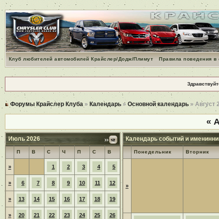
Клуб любителей автомобилей Крайслер/Додж/Плимут
Правила поведения в
Здравствуйт
Форумы Крайслер Клуба
»
Календарь
»
Основной календарь
» Август 
«
А
Июль 2026
Календарь событий и именинни
П
В
С
Ч
П
С
В
Понедельник
Вторник
»
1
2
3
4
5
»
6
7
8
9
10
11
12
»
»
13
14
15
16
17
18
19
»
20
21
22
23
24
25
26