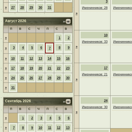
3
»
27
28
29
30
31
Именинников: 28
Именинников
»
Август 2026
П
В
С
Ч
П
С
В
10
»
1
2
Именинников: 33
Именинников
»
3
4
5
6
8
9
»
7
»
10
11
12
13
14
15
16
17
»
17
18
19
20
21
22
23
Именинников: 21
Именинников
»
24
25
26
27
28
29
30
»
»
31
24
Сентябрь 2026
Именинников: 30
Именинников
П
В
С
Ч
П
С
В
»
»
1
2
3
4
5
6
»
7
8
9
10
11
12
13