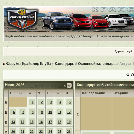
Клуб любителей автомобилей Крайслер/Додж/Плимут
Правила поведения в
Здравствуйт
Форумы Крайслер Клуба
»
Календарь
»
Основной календарь
» Август 
«
А
Июль 2026
Календарь событий и именинни
П
В
С
Ч
П
С
В
Понедельник
Вторник
»
1
2
3
4
5
»
6
7
8
9
10
11
12
»
»
13
14
15
16
17
18
19
»
20
21
22
23
24
25
26