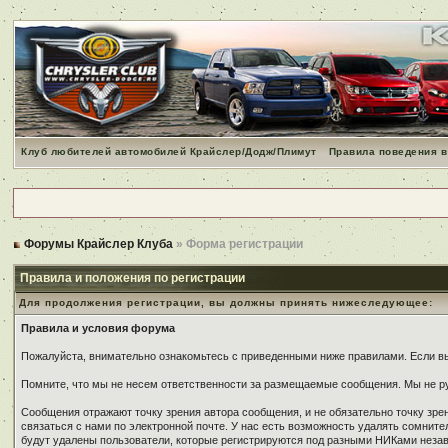
Клуб любителей автомобилей Крайслер/Додж/Плимут
Правила поведения в
Форумы Крайслер Клуба
» Форма регистрации
Правила и положения по регистрации
Для продолжения регистрации, вы должны принять нижеследующее:
Правила и условия форума
Пожалуйста, внимательно ознакомьтесь с приведенными ниже правилами. Если вы 
Помните, что мы не несем ответственности за размещаемые сообщения. Мы не ру
Сообщения отражают точку зрения автора сообщения, и не обязательно точку зр
связаться с нами по электронной почте. У нас есть возможность удалять сомнит
будут удалены пользователи, которые регистрируются под разными НИКами незави