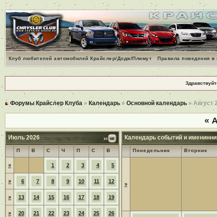
Клуб любителей автомобилей Крайслер/Додж/Плимут
Правила поведения в
Здравствуйт
Форумы Крайслер Клуба
»
Календарь
»
Основной календарь
» Август 
«
А
Июль 2026
Календарь событий и именинни
П
В
С
Ч
П
С
В
Понедельник
Вторник
»
1
2
3
4
5
»
6
7
8
9
10
11
12
»
»
13
14
15
16
17
18
19
»
20
21
22
23
24
25
26