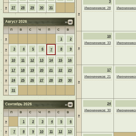
3
»
27
28
29
30
31
Именинников: 28
Именинников
»
Август 2026
П
В
С
Ч
П
С
В
10
»
1
2
Именинников: 33
Именинников
»
3
4
5
6
8
9
»
7
»
10
11
12
13
14
15
16
17
»
17
18
19
20
21
22
23
Именинников: 21
Именинников
»
24
25
26
27
28
29
30
»
»
31
24
Сентябрь 2026
Именинников: 30
Именинников
П
В
С
Ч
П
С
В
»
»
1
2
3
4
5
6
»
7
8
9
10
11
12
13