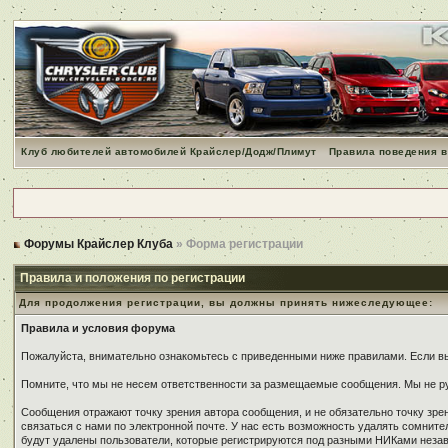
Клуб любителей автомобилей Крайслер/Додж/Плимут
Правила поведения в
Форумы Крайслер Клуба
» Форма регистрации
Правила и положения по регистрации
Для продолжения регистрации, вы должны принять нижеследующее:
Правила и условия форума
Пожалуйста, внимательно ознакомьтесь с приведенными ниже правилами. Если вы 
Помните, что мы не несем ответственности за размещаемые сообщения. Мы не ру
Сообщения отражают точку зрения автора сообщения, и не обязательно точку зр
связаться с нами по электронной почте. У нас есть возможность удалять сомнит
будут удалены пользователи, которые регистрируются под разными НИКами незави