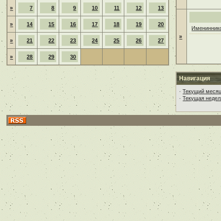
»
7
8
9
10
11
12
13
»
14
15
16
17
18
19
20
Имениннико
»
»
21
22
23
24
25
26
27
»
28
29
30
Навигация
·
Текущий меся
·
Текущая недел