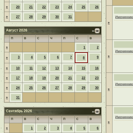
»
20
21
22
23
24
25
26
»
27
28
29
30
31
Имениннико
»
Август 2026
П
В
С
Ч
П
С
В
»
1
2
Имениннико
»
3
4
5
6
7
9
»
8
»
10
11
12
13
14
15
16
»
17
18
19
20
21
22
23
Имениннико
»
24
25
26
27
28
29
30
»
»
31
Сентябрь 2026
Имениннико
П
В
С
Ч
П
С
В
»
»
1
2
3
4
5
6