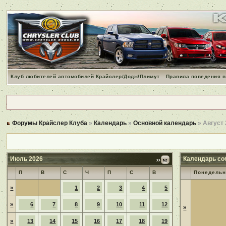
Клуб любителей автомобилей Крайслер/Додж/Плимут
Правила поведения в
Форумы Крайслер Клуба
»
Календарь
»
Основной календарь
» Август
Июль 2026
Календарь со
П
В
С
Ч
П
С
В
Понедельн
»
1
2
3
4
5
»
6
7
8
9
10
11
12
»
»
13
14
15
16
17
18
19