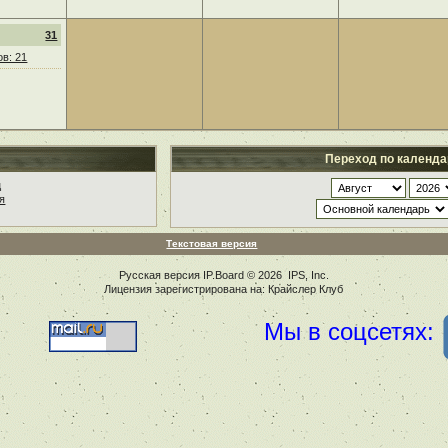
31
в: 21
Переход по календ
ц
я
Текстовая версия
Русская версия
IP.Board
© 2026
IPS, Inc
.
Лицензия зарегистрирована на: Крайслер Клуб
Мы в соцсетях: