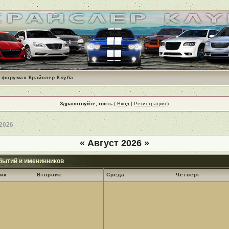
 форумах Крайслер Клуба.
Здравствуйте, гость
(
Вход
|
Регистрация
)
 2026
«
Август 2026
»
бытий и именинников
ик
Вторник
Среда
Четверг