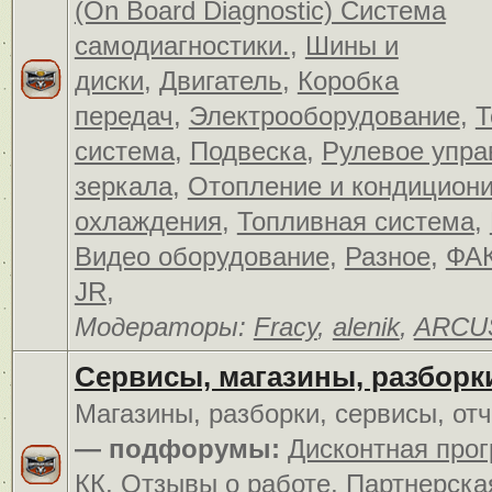
(On Board Diagnostic) Система
самодиагностики.
,
Шины и
диски
,
Двигатель
,
Коробка
передач
,
Электрооборудование
,
Т
система
,
Подвеска
,
Рулевое упра
зеркала
,
Отопление и кондицион
охлаждения
,
Топливная система
,
Видео оборудование
,
Разное
,
ФАК
JR
,
Модераторы:
Fracy
,
alenik
,
ARCU
Сервисы, магазины, разборк
Магазины, разборки, сервисы, от
— подфорумы:
Дисконтная про
КК
,
Отзывы о работе
,
Партнерска