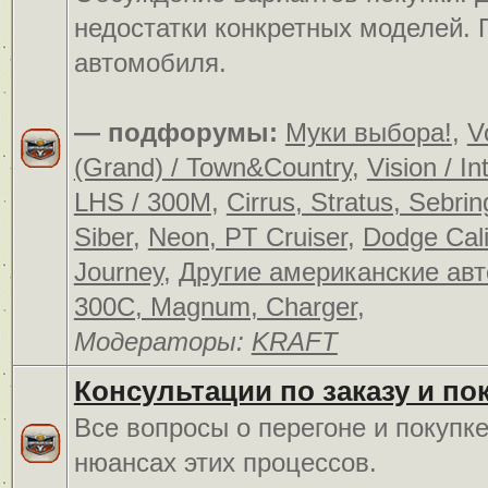
недостатки конкретных моделей.
автомобиля.
— подфорумы:
Муки выбора!
,
V
(Grand) / Town&Country
,
Vision / In
LHS / 300M
,
Cirrus, Stratus, Sebrin
Siber
,
Neon, PT Cruiser
,
Dodge Cali
Journey
,
Другие американские ав
300C, Magnum, Charger
,
Модераторы:
KRAFT
Консультации по заказу и по
Все вопросы о перегоне и покупк
нюансах этих процессов.