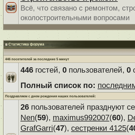
Всё, что связано с ремонтом, ст
околостроительными вопросами
Статистика форума
446 посетителей за последние 5 минут
446
гостей,
0
пользователей,
0
с
Полный список по:
последни
Поздравляем с днем рождения наших пользователей:
26
пользователей празднуют се
Nen
(
59
),
maximus992007
(
60
),
D
GrafGarri
(
47
),
сестренки 4125
(
4