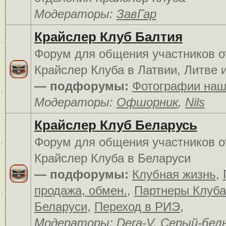
Модераторы:
ЗавГар
Крайслер Клуб Балтия
Форум для общения участников о
Крайслер Клуба в Латвии, Литве 
— подфорумы:
Фотографии наш
Модераторы:
Офшорник
,
Nils
Крайслер Клуб Беларусь
Форум для общения участников о
Крайслер Клуба в Беларуси
— подфорумы:
Клубная жизнь
,
продажа, обмен.
,
Партнеры Клуба
Беларуси
,
Переход в РИЭ
,
Модераторы:
Dera-V
,
Серый-бел