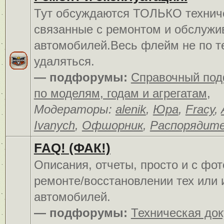
Тут обсуждаются ТОЛЬКО технич
связанные с ремонтом и обслуж
автомобилей.Весь флейм не по т
удаляться.
— подфорумы:
Справочный по
по моделям, годам и агрегатам
,
Модераторы:
alenik
,
Юра
,
Fracy
,
Ivanych
,
Офшорник
,
Распорядит
FAQ! (ФАК!)
Описания, отчеты, просто и c фо
ремонте/восстановлении тех или 
автомобилей.
— подфорумы:
Техническая до