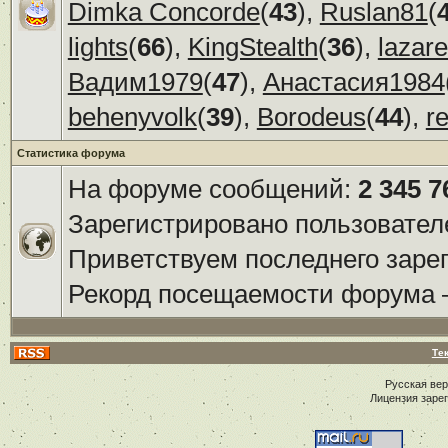
Dimka Concorde
(
43
),
Ruslan81
(
lights
(
66
),
KingStealth
(
36
),
lazar
Вадим1979
(
47
),
Анастасия1984
behenyvolk
(
39
),
Borodeus
(
44
),
r
Статистика форума
На форуме сообщений:
2 345 7
Зарегистрировано пользовател
Приветствуем последнего заре
Рекорд посещаемости форума
Те
Русская ве
Лицензия заре