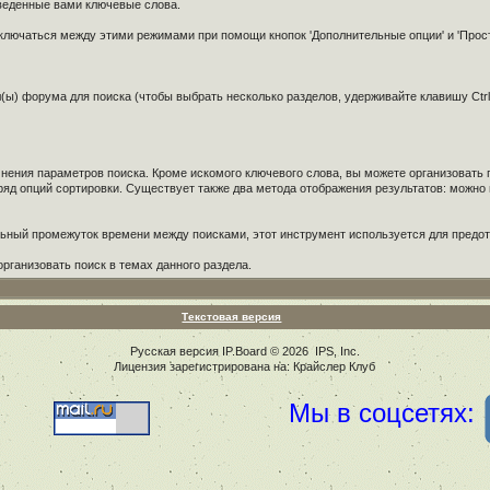
веденные вами ключевые слова.
ключаться между этими режимами при помощи кнопок 'Дополнительные опции' и 'Прос
(ы) форума для поиска (чтобы выбрать несколько разделов, удерживайте клавишу Ctrl 
чнения параметров поиска. Кроме искомого ключевого слова, вы можете организовать
ряд опций сортировки. Существует также два метода отображения результатов: можно 
ьный промежуток времени между поисками, этот инструмент используется для предо
рганизовать поиск в темах данного раздела.
Текстовая версия
Русская версия
IP.Board
© 2026
IPS, Inc
.
Лицензия зарегистрирована на: Крайслер Клуб
Мы в соцсетях: