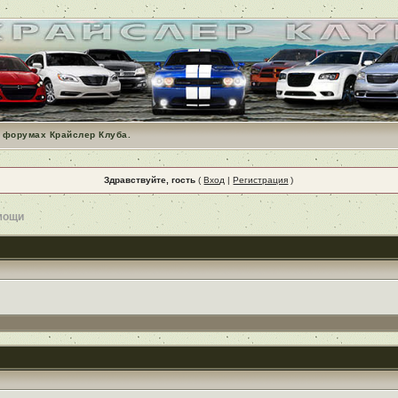
 форумах Крайслер Клуба.
Здравствуйте, гость
(
Вход
|
Регистрация
)
мощи