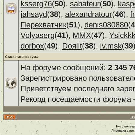
ksserg76
(
50
),
sabateur
(
50
),
kasp
jahsayd
(
38
),
alexandratour
(
46
),
f
Перехватчик
(
51
),
denis080880
(
4
Volyaserg
(
41
),
ММХ
(
47
),
Ysickk
dorbox
(
49
),
Doяlit
(
38
),
iv.msk
(
39
Статистика форума
На форуме сообщений:
2 345 7
Зарегистрировано пользовател
Приветствуем последнего заре
Рекорд посещаемости форума
Те
Русская ве
Лицензия заре