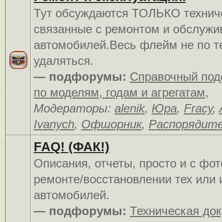
Тут обсуждаются ТОЛЬКО технич
связанные с ремонтом и обслуж
автомобилей.Весь флейм не по т
удаляться.
— подфорумы:
Справочный по
по моделям, годам и агрегатам
,
Модераторы:
alenik
,
Юра
,
Fracy
,
Ivanych
,
Офшорник
,
Распорядит
FAQ! (ФАК!)
Описания, отчеты, просто и c фо
ремонте/восстановлении тех или 
автомобилей.
— подфорумы:
Техническая до