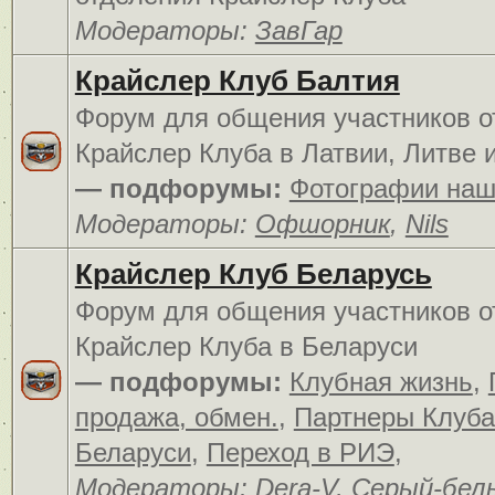
Модераторы:
ЗавГар
Крайслер Клуб Балтия
Форум для общения участников о
Крайслер Клуба в Латвии, Литве 
— подфорумы:
Фотографии наш
Модераторы:
Офшорник
,
Nils
Крайслер Клуб Беларусь
Форум для общения участников о
Крайслер Клуба в Беларуси
— подфорумы:
Клубная жизнь
,
продажа, обмен.
,
Партнеры Клуба
Беларуси
,
Переход в РИЭ
,
Модераторы:
Dera-V
,
Серый-бел