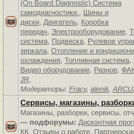
(On Board Diagnostic) Система
самодиагностики.
,
Шины и
диски
,
Двигатель
,
Коробка
передач
,
Электрооборудование
,
Т
система
,
Подвеска
,
Рулевое упра
зеркала
,
Отопление и кондицион
охлаждения
,
Топливная система
,
Видео оборудование
,
Разное
,
ФАК
JR
,
Модераторы:
Fracy
,
alenik
,
ARCU
Сервисы, магазины, разборк
Магазины, разборки, сервисы, от
— подфорумы:
Дисконтная про
КК
,
Отзывы о работе
,
Партнерска