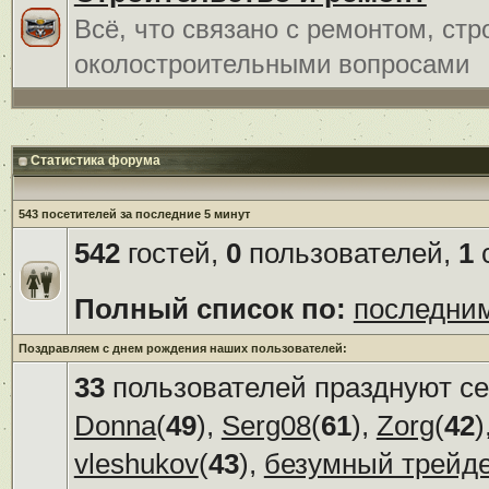
Всё, что связано с ремонтом, ст
околостроительными вопросами
Статистика форума
543 посетителей за последние 5 минут
542
гостей,
0
пользователей,
1
с
Полный список по:
последни
Поздравляем с днем рождения наших пользователей:
33
пользователей празднуют се
Donna
(
49
),
Serg08
(
61
),
Zorg
(
42
)
vleshukov
(
43
),
безумный трейд