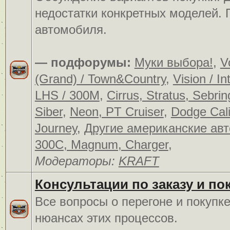
недостатки конкретных моделей.
автомобиля.
— подфорумы:
Муки выбора!
,
V
(Grand) / Town&Country
,
Vision / In
LHS / 300M
,
Cirrus, Stratus, Sebrin
Siber
,
Neon, PT Cruiser
,
Dodge Cali
Journey
,
Другие американские ав
300C, Magnum, Charger
,
Модераторы:
KRAFT
Консультации по заказу и по
Все вопросы о перегоне и покупк
нюансах этих процессов.