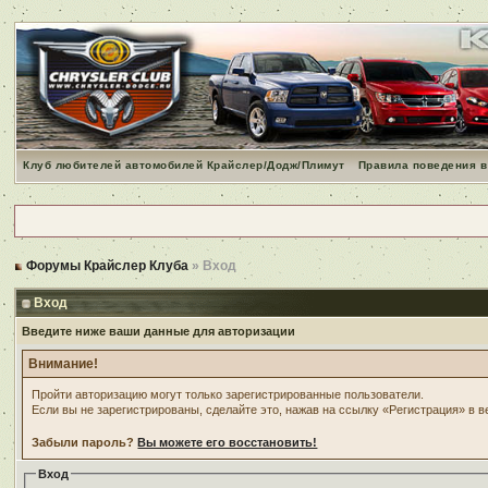
Клуб любителей автомобилей Крайслер/Додж/Плимут
Правила поведения в
Форумы Крайслер Клуба
» Вход
Вход
Введите ниже ваши данные для авторизации
Внимание!
Пройти авторизацию могут только зарегистрированные пользователи.
Если вы не зарегистрированы, сделайте это, нажав на ссылку «Регистрация» в 
Забыли пароль?
Вы можете его восстановить!
Вход