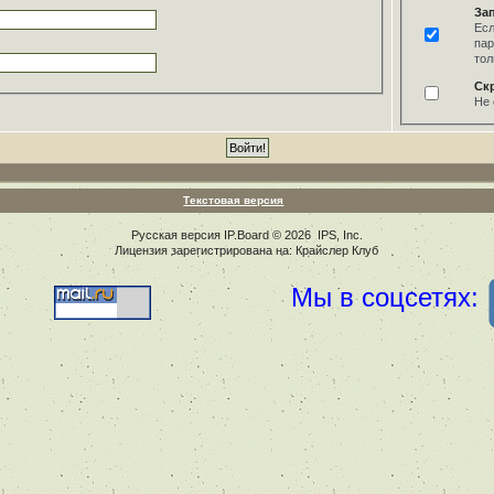
За
Есл
пар
тол
Ск
Не 
Текстовая версия
Русская версия
IP.Board
© 2026
IPS, Inc
.
Лицензия зарегистрирована на: Крайслер Клуб
Мы в соцсетях: