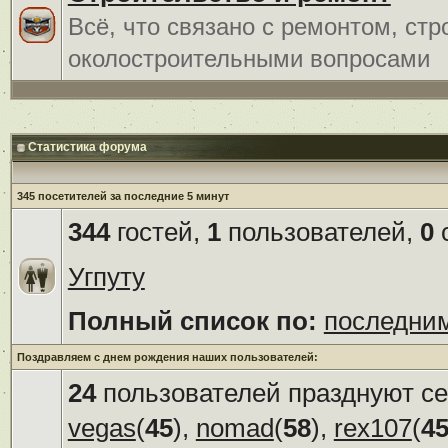
Всё, что связано с ремонтом, ст
околостроительными вопросами
Статистика форума
345 посетителей за последние 5 минут
344
гостей,
1
пользователей,
0
с
Угпуту
Полный список по:
последни
Поздравляем с днем рождения наших пользователей:
24
пользователей празднуют се
vegas
(
45
),
nomad
(
58
),
rex107
(
4