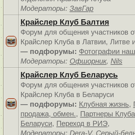
Модераторы:
ЗавГар
Крайслер Клуб Балтия
Форум для общения участников о
Крайслер Клуба в Латвии, Литве 
— подфорумы:
Фотографии наш
Модераторы:
Офшорник
,
Nils
Крайслер Клуб Беларусь
Форум для общения участников о
Крайслер Клуба в Беларуси
— подфорумы:
Клубная жизнь
,
продажа, обмен.
,
Партнеры Клуба
Беларуси
,
Переход в РИЭ
,
Модераторы:
Dera-V
,
Серый-бел