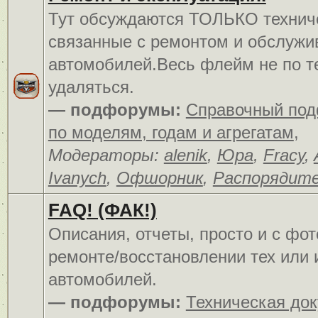
Тут обсуждаются ТОЛЬКО технич
связанные с ремонтом и обслуж
автомобилей.Весь флейм не по т
удаляться.
— подфорумы:
Справочный по
по моделям, годам и агрегатам
,
Модераторы:
alenik
,
Юра
,
Fracy
,
Ivanych
,
Офшорник
,
Распорядит
FAQ! (ФАК!)
Описания, отчеты, просто и c фо
ремонте/восстановлении тех или 
автомобилей.
— подфорумы:
Техническая до