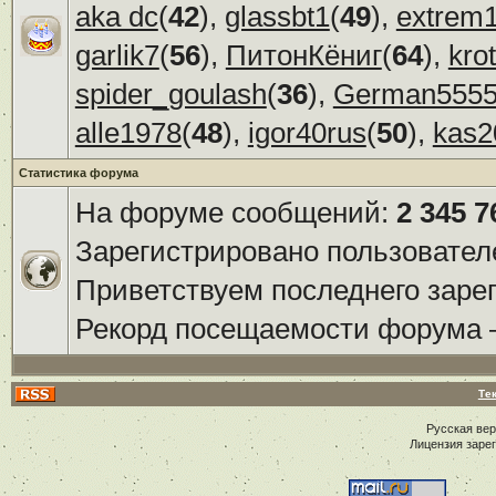
aka dc
(
42
),
glassbt1
(
49
),
extrem
garlik7
(
56
),
ПитонКёниг
(
64
),
kro
spider_goulash
(
36
),
German555
alle1978
(
48
),
igor40rus
(
50
),
kas2
Статистика форума
На форуме сообщений:
2 345 7
Зарегистрировано пользовател
Приветствуем последнего заре
Рекорд посещаемости форума
Те
Русская ве
Лицензия заре