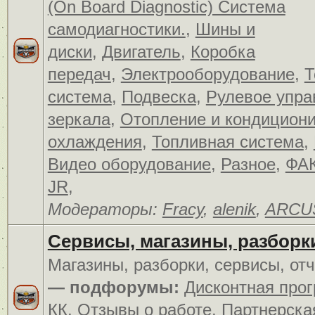
(On Board Diagnostic) Система
самодиагностики.
,
Шины и
диски
,
Двигатель
,
Коробка
передач
,
Электрооборудование
,
Т
система
,
Подвеска
,
Рулевое упра
зеркала
,
Отопление и кондицион
охлаждения
,
Топливная система
,
Видео оборудование
,
Разное
,
ФАК
JR
,
Модераторы:
Fracy
,
alenik
,
ARCU
Сервисы, магазины, разборк
Магазины, разборки, сервисы, от
— подфорумы:
Дисконтная про
КК
,
Отзывы о работе
,
Партнерска