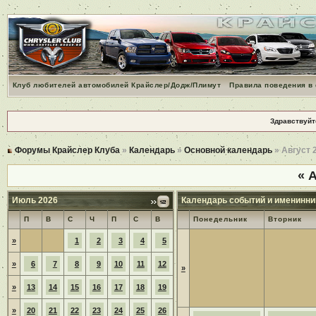
Клуб любителей автомобилей Крайслер/Додж/Плимут
Правила поведения в
Здравствуйт
Форумы Крайслер Клуба
»
Календарь
»
Основной календарь
» Август 
«
А
Июль 2026
Календарь событий и именинни
П
В
С
Ч
П
С
В
Понедельник
Вторник
»
1
2
3
4
5
»
6
7
8
9
10
11
12
»
»
13
14
15
16
17
18
19
»
20
21
22
23
24
25
26