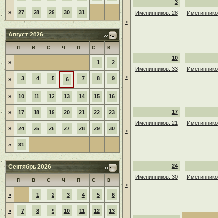
3
»
27
28
29
30
31
Именинников: 28
Именинников
»
Август 2026
П
В
С
Ч
П
С
В
10
»
1
2
Именинников: 33
Именинников
»
3
4
5
7
8
9
»
6
»
10
11
12
13
14
15
16
17
»
17
18
19
20
21
22
23
Именинников: 21
Именинников
»
24
25
26
27
28
29
30
»
»
31
24
Сентябрь 2026
Именинников: 30
Именинников
П
В
С
Ч
П
С
В
»
»
1
2
3
4
5
6
»
7
8
9
10
11
12
13